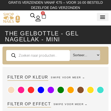
GRATIS VERZENDEN VANAF €75 – VOOR 16:00 BESTELD
DEZELFDE DAG VERZONDEN
0
SHOP OP
SHOP OP ME
OVER ONS
THE GELBOTTLE - GEL
NAGELLAK - MINI
FILTER OP KLEUR
FILTER OP EFFECT