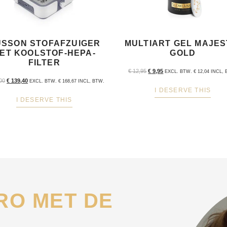
SSON STOFAFZUIGER
MULTIART GEL MAJES
ET KOOLSTOF-HEPA-
GOLD
FILTER
€
12,95
€
9,95
EXCL. BTW.
€
12,04
INCL, 
00
€
139,40
EXCL. BTW.
€
168,67
INCL, BTW.
I DESERVE THIS
I DESERVE THIS
RO MET DE