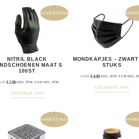
AANBIEDING!
AANBI
NITRIL BLACK
MONDKAPJES – ZWART 
NDSCHOENEN MAAT S
STUKS
100ST
€
9,95
€
4,95
EXCL. BTW.
€
5,99
INCL, B
1,95
€
7,95
EXCL. BTW.
€
9,62
INCL, BTW.
I DESERVE THIS
I DESERVE THIS
AANBIEDING!
AANBI