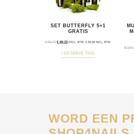
SET BUTTERFLY 5+1
MU
GRATIS
M
€
59,70
€
48,33
EXCL. BTW.
€
58,48
INCL, BTW.
€
164,
I DESERVE THIS
WORD EEN P
SHOP4NAILS