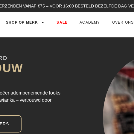
ERZENDEN VANAF €75 – VOOR 16:00 BESTELD DEZELFDE DAG 
SHOP OP MERK
SALE
ACADEMY
OVER ONS
RD
OUW
 creëer adembenemende looks
owianka – vertrouwd door
LERS