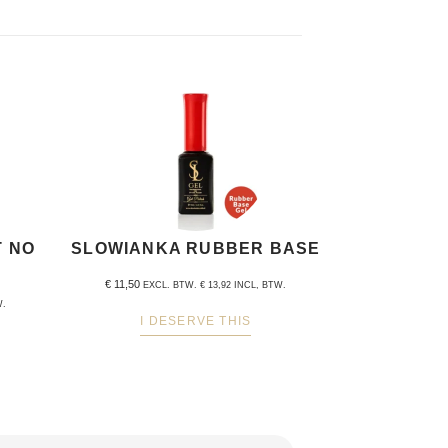
T NO
SLOWIANKA RUBBER BASE
€
11,50
EXCL. BTW.
€
13,92
INCL, BTW.
W.
I DESERVE THIS