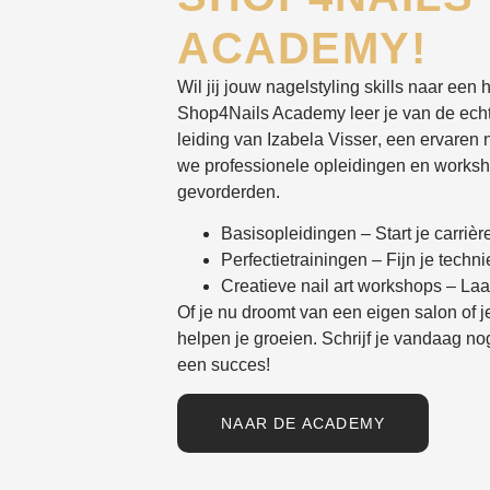
ACADEMY!
Wil jij jouw nagelstyling skills naar een 
Shop4Nails Academy
leer je van de ech
leiding van
Izabela Visser
, een ervaren n
we professionele opleidingen en worksh
gevorderden.
Basisopleidingen
– Start je carrièr
Perfectietrainingen
– Fijn je techni
Creatieve nail art workshops
– Laat
Of je nu droomt van een eigen salon of je 
helpen je groeien.
Schrijf je vandaag n
een succes!
NAAR DE ACADEMY