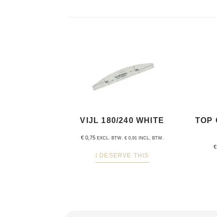
VIJL 180/240 WHITE
TOP 
€
0,75
EXCL. BTW.
€
0,91
INCL, BTW.
€
I DESERVE THIS