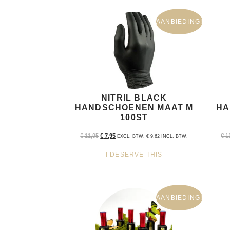
AANBIEDING!
NITRIL BLACK
HANDSCHOENEN MAAT M
HA
100ST
€
11,95
€
7,95
€
1
EXCL. BTW.
€
9,62
INCL, BTW.
I DESERVE THIS
AANBIEDING!