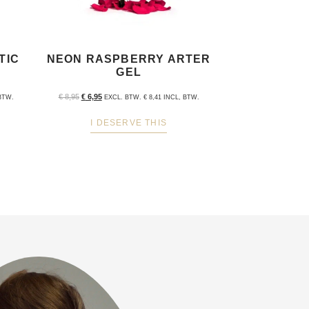
TIC
NEON RASPBERRY ARTER
GEL
€
8,95
€
6,95
BTW.
EXCL. BTW.
€
8,41
INCL, BTW.
I DESERVE THIS