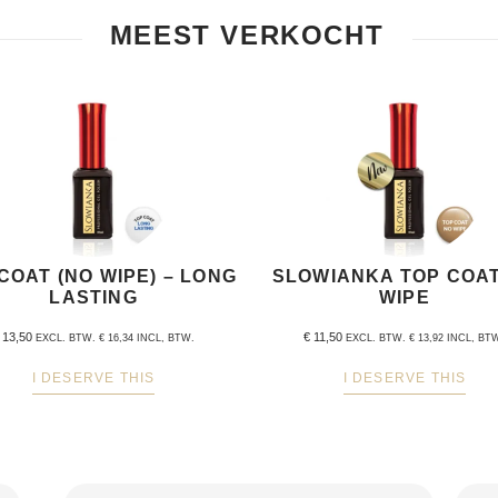
MEEST VERKOCHT
COAT (NO WIPE) – LONG
SLOWIANKA TOP COA
LASTING
WIPE
13,50
€
11,50
EXCL. BTW.
€
16,34
INCL, BTW.
EXCL. BTW.
€
13,92
INCL, BT
I DESERVE THIS
I DESERVE THIS