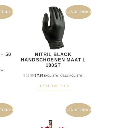
EDING!
AANBIEDING!
– 50
NITRIL BLACK
HANDSCHOENEN MAAT L
100ST
TW.
€
11,95
€
7,95
EXCL. BTW.
€
9,62
INCL, BTW.
I DESERVE THIS
EDING!
AANBIEDING!