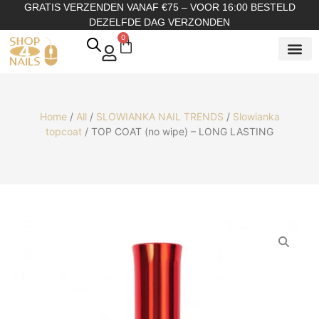
GRATIS VERZENDEN VANAF €75 – VOOR 16:00 BESTELD
DEZELFDE DAG VERZONDEN
0
SHOP OP
SHOP OP ME
OVER ONS
Home
/
All
/
SLOWIANKA NAIL TRENDS
/
Slowianka
topcoat
/ TOP COAT (no wipe) – LONG LASTING