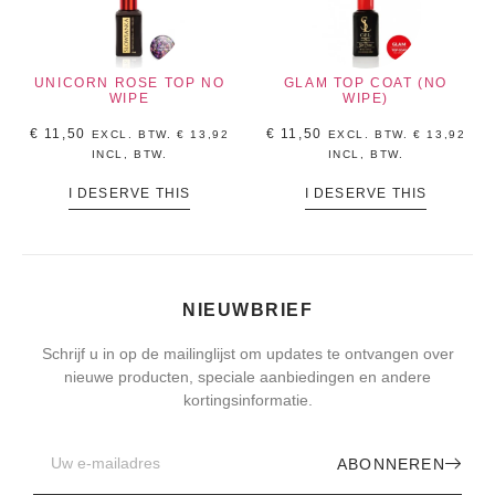
UNICORN ROSE TOP NO
GLAM TOP COAT (NO
WIPE
WIPE)
€
11,50
€
11,50
EXCL. BTW.
€
13,92
EXCL. BTW.
€
13,92
INCL, BTW.
INCL, BTW.
I DESERVE THIS
I DESERVE THIS
NIEUWBRIEF
Schrijf u in op de mailinglijst om updates te ontvangen over
nieuwe producten, speciale aanbiedingen en andere
kortingsinformatie.
ABONNEREN