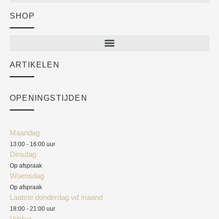
SHOP
Shop
New arrivals
Sale
ARTIKELEN
Cart
Over ons
Checkout
Academy
OPENINGSTIJDEN
Mijn account
Klantenservice
Algemene voorwaarden
Maandag
Blog
13:00 - 16:00 uur
Verzendkosten
Dinsdag
Privacyverklaring
Op afspraak
Woensdag
Herroepingsrecht
Op afspraak
Laatste donderdag vd maand
Klachten
18:00 - 21:00 uur
Vrijdag