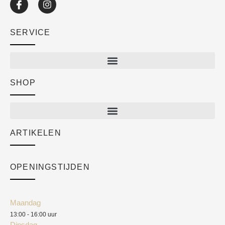
SERVICE
SHOP
Shop
New arrivals
Sale
ARTIKELEN
Cart
Over ons
Checkout
Academy
OPENINGSTIJDEN
Mijn account
Klantenservice
Algemene voorwaarden
Maandag
Blog
13:00 - 16:00 uur
Verzendkosten
Dinsdag