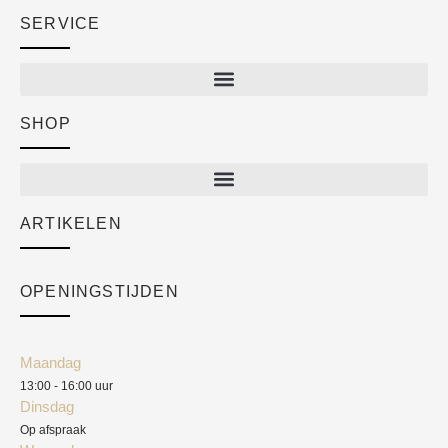
SERVICE
SHOP
Shop
New arrivals
Sale
ARTIKELEN
Cart
Over ons
Checkout
Academy
OPENINGSTIJDEN
Mijn account
Klantenservice
Algemene voorwaarden
Maandag
Blog
13:00 - 16:00 uur
Verzendkosten
Dinsdag
Privacyverklaring
Op afspraak