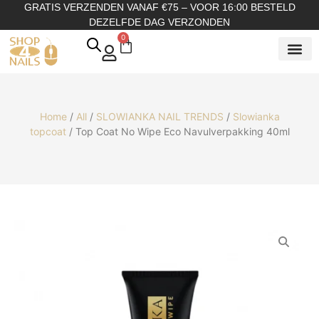
GRATIS VERZENDEN VANAF €75 – VOOR 16:00 BESTELD
DEZELFDE DAG VERZONDEN
0
SHOP OP
SHOP OP ME
OVER ONS
Home
/
All
/
SLOWIANKA NAIL TRENDS
/
Slowianka
topcoat
/ Top Coat No Wipe Eco Navulverpakking 40ml