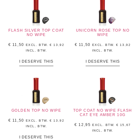
FLASH SILVER TOP COAT
UNICORN ROSE TOP NO
NO WIPE
WIPE
€
11,50
€
11,50
EXCL. BTW.
€
13,92
EXCL. BTW.
€
13,92
INCL, BTW.
INCL, BTW.
I DESERVE THIS
I DESERVE THIS
GOLDEN TOP NO WIPE
TOP COAT NO WIPE FLASH
CAT EYE AMBER 10G
€
11,50
EXCL. BTW.
€
13,92
€
12,95
EXCL. BTW.
€
15,67
INCL, BTW.
INCL, BTW.
I DESERVE THIS