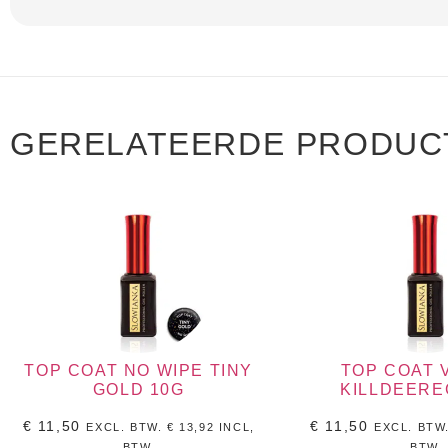
GERELATEERDE PRODUC
TOP COAT NO WIPE TINY
TOP COAT 
GOLD 10G
KILLDEERE
€
11,50
€
11,50
EXCL. BTW.
€
13,92
INCL,
EXCL. BTW
BTW.
BTW.