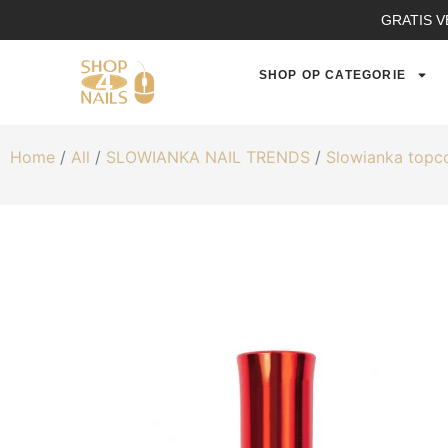
GRATIS V
SHOP OP CATEGORIE
Home
/
All
/
SLOWIANKA NAIL TRENDS
/
Slowianka topc