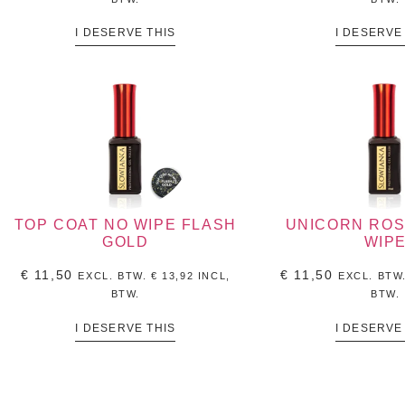
I DESERVE THIS
I DESERVE
TOP COAT NO WIPE FLASH
UNICORN ROS
GOLD
WIP
€
11,50
€
11,50
EXCL. BTW.
€
13,92
INCL,
EXCL. BTW
BTW.
BTW.
I DESERVE THIS
I DESERVE