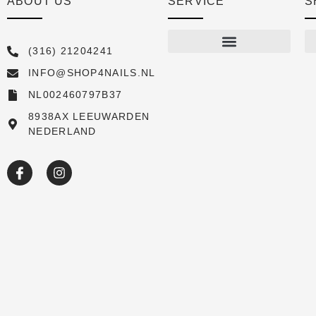
ABOUT US
SERVICE
S
(316) 21204241
INFO@SHOP4NAILS.NL
Shop
NL002460797B37
New arrivals
8938AX LEEUWARDEN
NEDERLAND
Sale
Over ons
Academy
Klantenservice
Blog