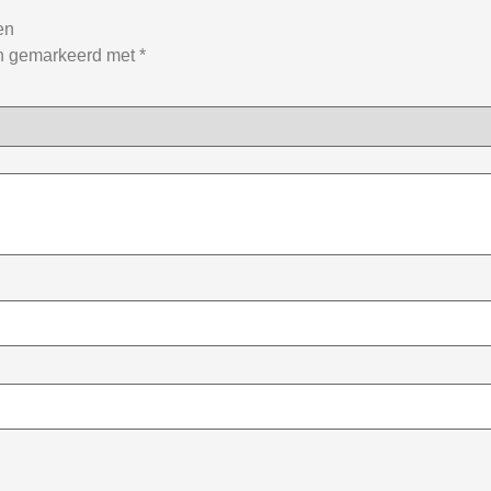
en
jn gemarkeerd met
*