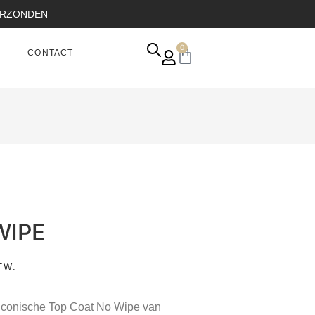
VERZONDEN
0
CONTACT
WIPE
TW.
 iconische Top Coat No Wipe van