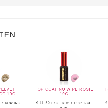
TEN
VELVET
TOP COAT NO WIPE ROSIE
T
GG 10G
10G
€
11,50
€
.
€
13,92
INCL,
EXCL. BTW.
€
13,92
INCL,
BTW.