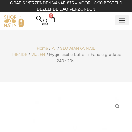
GRATIS VERZENDEN VANAF €75 – VOOR 16:00 BESTELD
DEZELFDE DAG VERZONDEN
0
SHOP OP
SHOP OP ME
OVER ONS
Home
/
All
/
SLOWIANKA NAIL
TRENDS
/
VIJLEN
/ Hygiënische buffer + handle gradatie
240- 20st