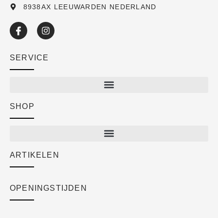
8938AX LEEUWARDEN NEDERLAND
SERVICE
SHOP
Shop
New arrivals
Sale
ARTIKELEN
Cart
Over ons
Checkout
Academy
OPENINGSTIJDEN
Mijn account
Klantenservice
Algemene voorwaarden