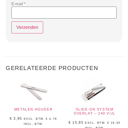
E-mail
*
GERELATEERDE PRODUCTEN
METALEN HOUDER
SLIDE-ON SYSTEM
OVERLAY – 240 VIJL
€
3,95
EXCL. BTW.
€
4,78
€
15,95
EXCL. BTW.
€
19,30
INCL, BTW.
INCL, BTW.