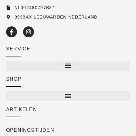
NL002460797B37
8938AX LEEUWARDEN NEDERLAND
SERVICE
SHOP
Shop
New arrivals
Sale
ARTIKELEN
Cart
Over ons
Checkout
Academy
OPENINGSTIJDEN
Mijn account