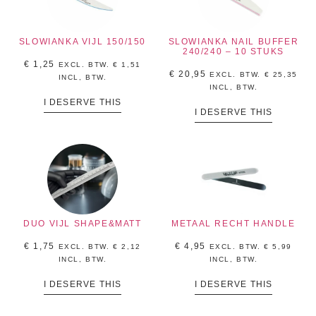
SLOWIANKA VIJL 150/150
SLOWIANKA NAIL BUFFER
240/240 – 10 STUKS
€
1,25
EXCL. BTW.
€
1,51
€
20,95
EXCL. BTW.
€
25,35
INCL, BTW.
INCL, BTW.
I DESERVE THIS
I DESERVE THIS
DUO VIJL SHAPE&MATT
METAAL RECHT HANDLE
€
1,75
€
4,95
EXCL. BTW.
€
2,12
EXCL. BTW.
€
5,99
INCL, BTW.
INCL, BTW.
I DESERVE THIS
I DESERVE THIS