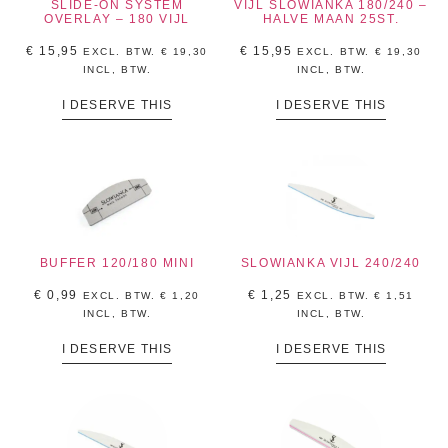
SLIDE-ON SYSTEM
VIJL SLOWIANKA 180/240 –
OVERLAY – 180 VIJL
HALVE MAAN 25ST.
€
15,95
€
15,95
EXCL. BTW.
€
19,30
EXCL. BTW.
€
19,30
INCL, BTW.
INCL, BTW.
I DESERVE THIS
I DESERVE THIS
BUFFER 120/180 MINI
SLOWIANKA VIJL 240/240
€
0,99
€
1,25
EXCL. BTW.
€
1,20
EXCL. BTW.
€
1,51
INCL, BTW.
INCL, BTW.
I DESERVE THIS
I DESERVE THIS