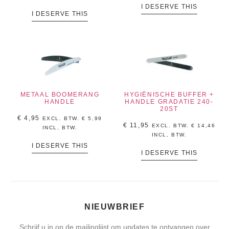
I DESERVE THIS
I DESERVE THIS
METAAL BOOMERANG
HYGIËNISCHE BUFFER +
HANDLE
HANDLE GRADATIE 240-
20ST
€
4,95
EXCL. BTW.
€
5,99
€
11,95
EXCL. BTW.
€
14,46
INCL, BTW.
INCL, BTW.
I DESERVE THIS
I DESERVE THIS
NIEUWBRIEF
Schrijf u in op de mailinglijst om updates te ontvangen over