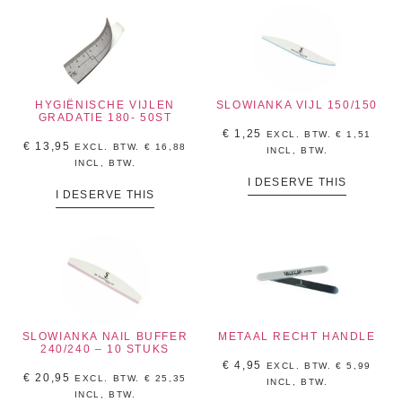
HYGIËNISCHE VIJLEN
SLOWIANKA VIJL 150/150
GRADATIE 180- 50ST
€
1,25
EXCL. BTW.
€
1,51
€
13,95
EXCL. BTW.
€
16,88
INCL, BTW.
INCL, BTW.
I DESERVE THIS
I DESERVE THIS
SLOWIANKA NAIL BUFFER
METAAL RECHT HANDLE
240/240 – 10 STUKS
€
4,95
EXCL. BTW.
€
5,99
€
20,95
EXCL. BTW.
€
25,35
INCL, BTW.
INCL, BTW.