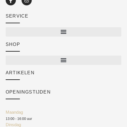
SERVICE
SHOP
Shop
New arrivals
Sale
ARTIKELEN
Cart
Over ons
Checkout
Academy
OPENINGSTIJDEN
Mijn account
Klantenservice
Algemene voorwaarden
Maandag
Blog
13:00 - 16:00 uur
Verzendkosten
Dinsdag