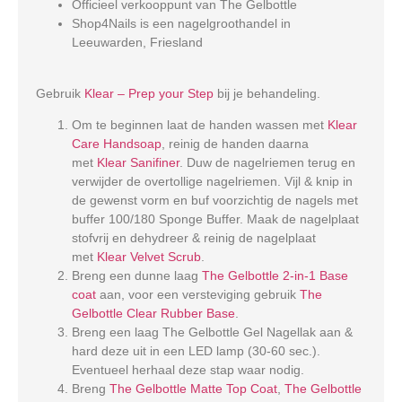
Officieel verkooppunt van The Gelbottle
Shop4Nails is een nagelgroothandel in
Leeuwarden, Friesland
Gebruik
Klear – Prep your Step
bij je behandeling.
Om te beginnen laat de handen wassen met
Klear
Care Handsoap
, reinig de handen daarna
met
Klear Sanifiner
. Duw de nagelriemen terug en
verwijder de overtollige nagelriemen. Vijl & knip in
de gewenst vorm en buf voorzichtig de nagels met
buffer 100/180 Sponge Buffer. Maak de nagelplaat
stofvrij en dehydreer & reinig de nagelplaat
met
Klear Velvet Scrub
.
Breng een dunne laag
The Gelbottle 2-in-1 Base
coat
aan, voor een versteviging gebruik
The
Gelbottle Clear Rubber Base
.
Breng een laag The Gelbottle Gel Nagellak aan &
hard deze uit in een LED lamp (30-60 sec.).
Eventueel herhaal deze stap waar nodig.
Breng
The Gelbottle Matte Top Coat
,
The Gelbottle