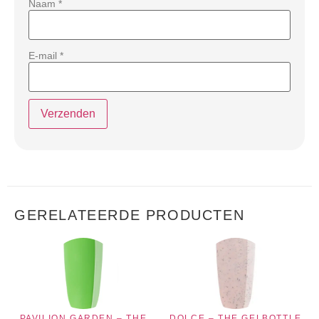
Naam
*
E-mail
*
GERELATEERDE PRODUCTEN
PAVILION GARDEN – THE
DOLCE – THE GELBOTTLE