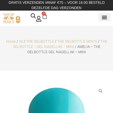
GRATIS VERZENDEN VANAF €75 – VOOR 16:00 BESTELD
DEZELFDE DAG VERZONDEN
0
SHOP OP
SHOP OP ME
OVER ONS
Home
/
All
/
THE GELBOTTLE
/
THE GELBOTTLE MINI'S
/
THE
GELBOTTLE - GEL NAGELLAK - MINI
/ AMELIA – THE
GELBOTTLE GEL NAGELLAK – MINI