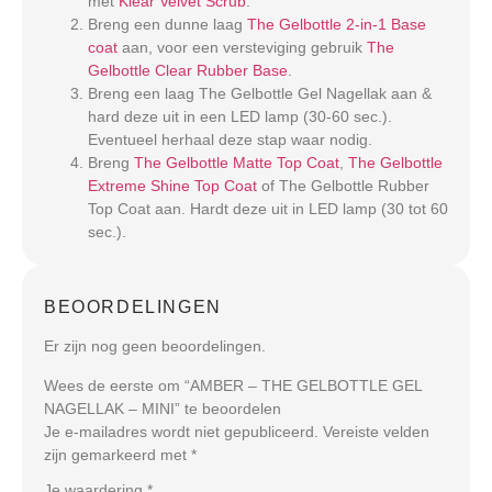
met
Klear Velvet Scrub
.
Breng een dunne laag
The Gelbottle 2-in-1 Base
coat
aan, voor een versteviging gebruik
The
Gelbottle Clear Rubber Base
.
Breng een laag The Gelbottle Gel Nagellak aan &
hard deze uit in een LED lamp (30-60 sec.).
Eventueel herhaal deze stap waar nodig.
Breng
The Gelbottle Matte Top Coat
,
The Gelbottle
Extreme Shine Top Coat
of The Gelbottle Rubber
Top Coat aan. Hardt deze uit in LED lamp (30 tot 60
sec.).
BEOORDELINGEN
Er zijn nog geen beoordelingen.
Wees de eerste om “AMBER – THE GELBOTTLE GEL
NAGELLAK – MINI” te beoordelen
Je e-mailadres wordt niet gepubliceerd.
Vereiste velden
zijn gemarkeerd met
*
Je waardering
*