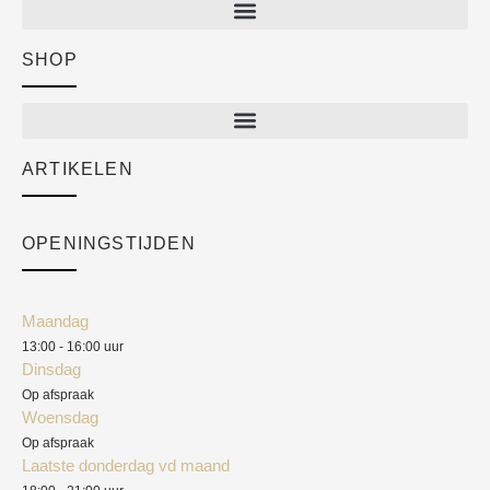
SHOP
Shop
New arrivals
Sale
ARTIKELEN
Cart
Over ons
Checkout
Academy
OPENINGSTIJDEN
Mijn account
Klantenservice
Algemene voorwaarden
Maandag
Blog
13:00 - 16:00 uur
Verzendkosten
Dinsdag
Privacyverklaring
Op afspraak
Woensdag
Herroepingsrecht
Op afspraak
Laatste donderdag vd maand
Klachten