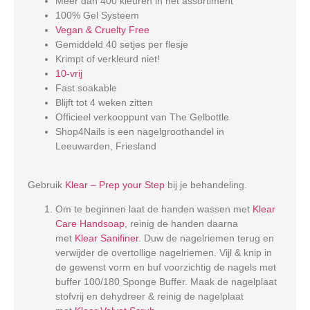
Meer dan 400 kleuren in het assortiment
100% Gel Systeem
Vegan & Cruelty Free
Gemiddeld 40 setjes per flesje
Krimpt of verkleurd niet!
10-vrij
Fast soakable
Blijft tot 4 weken zitten
Officieel verkooppunt van The Gelbottle
Shop4Nails is een nagelgroothandel in
Leeuwarden, Friesland
Gebruik
Klear – Prep your Step
bij je behandeling.
Om te beginnen laat de handen wassen met
Klear
Care Handsoap
, reinig de handen daarna
met
Klear Sanifiner
. Duw de nagelriemen terug en
verwijder de overtollige nagelriemen. Vijl & knip in
de gewenst vorm en buf voorzichtig de nagels met
buffer 100/180 Sponge Buffer. Maak de nagelplaat
stofvrij en dehydreer & reinig de nagelplaat