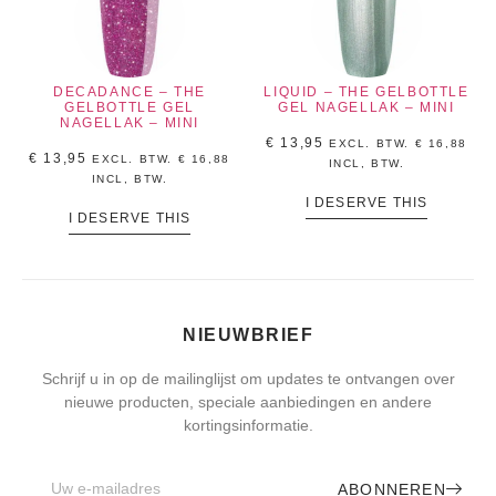
DECADANCE – THE
LIQUID – THE GELBOTTLE
GELBOTTLE GEL
GEL NAGELLAK – MINI
NAGELLAK – MINI
€
13,95
EXCL. BTW.
€
16,88
€
13,95
EXCL. BTW.
€
16,88
INCL, BTW.
INCL, BTW.
I DESERVE THIS
I DESERVE THIS
NIEUWBRIEF
Schrijf u in op de mailinglijst om updates te ontvangen over
nieuwe producten, speciale aanbiedingen en andere
kortingsinformatie.
ABONNEREN