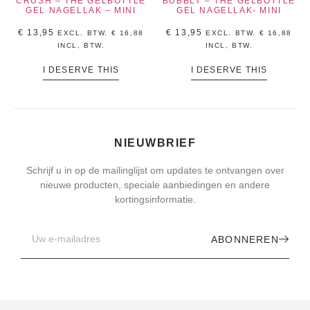
CRUSH – THE GELBOTTLE
BUBBLY – THE GELBOTTLE
GEL NAGELLAK – MINI
GEL NAGELLAK- MINI
€
13,95
€
13,95
EXCL. BTW.
€
16,88
EXCL. BTW.
€
16,88
INCL, BTW.
INCL, BTW.
I DESERVE THIS
I DESERVE THIS
NIEUWBRIEF
Schrijf u in op de mailinglijst om updates te ontvangen over
nieuwe producten, speciale aanbiedingen en andere
kortingsinformatie.
ABONNEREN