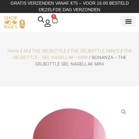
GRATIS VERZENDEN VANAF €75 – VOOR 16:00 BESTELD
DEZELFDE DAG VERZONDEN
0
SHOP OP
SHOP OP ME
OVER ONS
Home
/
All
/
THE GELBOTTLE
/
THE GELBOTTLE MINI'S
/
THE
GELBOTTLE - GEL NAGELLAK - MINI
/ BONANZA – THE
GELBOTTLE GEL NAGELLAK MINI