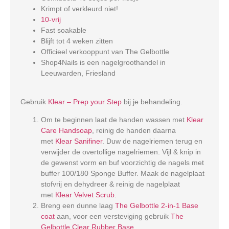
Krimpt of verkleurd niet!
10-vrij
Fast soakable
Blijft tot 4 weken zitten
Officieel verkooppunt van The Gelbottle
Shop4Nails is een nagelgroothandel in
Leeuwarden, Friesland
Gebruik
Klear – Prep your Step
bij je behandeling.
Om te beginnen laat de handen wassen met
Klear
Care Handsoap
, reinig de handen daarna
met
Klear Sanifiner
. Duw de nagelriemen terug en
verwijder de overtollige nagelriemen. Vijl & knip in
de gewenst vorm en buf voorzichtig de nagels met
buffer 100/180 Sponge Buffer. Maak de nagelplaat
stofvrij en dehydreer & reinig de nagelplaat
met
Klear Velvet Scrub
.
Breng een dunne laag
The Gelbottle 2-in-1 Base
coat
aan, voor een versteviging gebruik
The
Gelbottle Clear Rubber Base
.