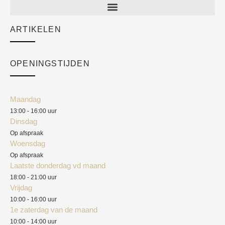
New arrivals
Sale
ARTIKELEN
Cart
Over ons
Checkout
Academy
OPENINGSTIJDEN
Mijn account
Klantenservice
Algemene voorwaarden
Maandag
Blog
13:00 - 16:00 uur
Verzendkosten
Dinsdag
Privacyverklaring
Op afspraak
Woensdag
Herroepingsrecht
Op afspraak
Laatste donderdag vd maand
Klachten
18:00 - 21:00 uur
Vrijdag
10:00 - 16:00 uur
1e zaterdag van de maand
10:00 - 14:00 uur