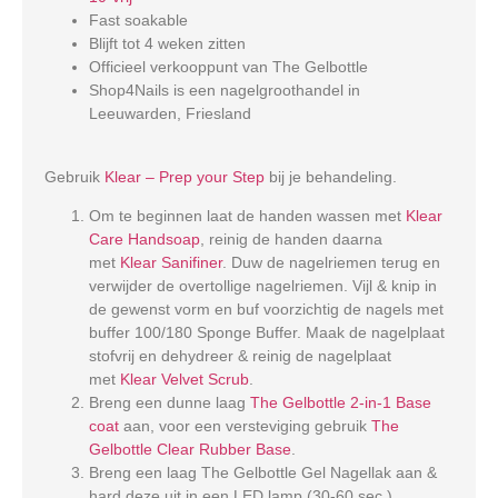
Fast soakable
Blijft tot 4 weken zitten
Officieel verkooppunt van The Gelbottle
Shop4Nails is een nagelgroothandel in
Leeuwarden, Friesland
Gebruik
Klear – Prep your Step
bij je behandeling.
Om te beginnen laat de handen wassen met
Klear
Care Handsoap
, reinig de handen daarna
met
Klear Sanifiner
. Duw de nagelriemen terug en
verwijder de overtollige nagelriemen. Vijl & knip in
de gewenst vorm en buf voorzichtig de nagels met
buffer 100/180 Sponge Buffer. Maak de nagelplaat
stofvrij en dehydreer & reinig de nagelplaat
met
Klear Velvet Scrub
.
Breng een dunne laag
The Gelbottle 2-in-1 Base
coat
aan, voor een versteviging gebruik
The
Gelbottle Clear Rubber Base
.
Breng een laag The Gelbottle Gel Nagellak aan &
hard deze uit in een LED lamp (30-60 sec.).