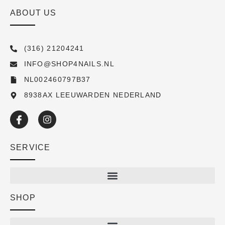
ABOUT US
(316) 21204241
INFO@SHOP4NAILS.NL
NL002460797B37
8938AX LEEUWARDEN NEDERLAND
SERVICE
SHOP
Shop
New arrivals