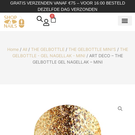
GRATIS VERZENDEN VANAF €75 – VOOR 16:00 BESTELD
DEZELFDE DAG VERZONDEN
0
SHOP OP
SHOP OP ME
OVER ONS
Home
/
All
/
THE GELBOTTLE
/
THE GELBOTTLE MINI'S
/
THE
GELBOTTLE - GEL NAGELLAK - MINI
/ ART DECO – THE
GELBOTTLE GEL NAGELLAK – MINI