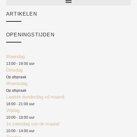
Sale
ARTIKELEN
Cart
Over ons
Checkout
Academy
OPENINGSTIJDEN
Mijn account
Klantenservice
Algemene voorwaarden
Maandag
Blog
13:00 - 16:00 uur
Verzendkosten
Dinsdag
Privacyverklaring
Op afspraak
Woensdag
Herroepingsrecht
Op afspraak
Laatste donderdag vd maand
Klachten
18:00 - 21:00 uur
Vrijdag
10:00 - 16:00 uur
1e zaterdag van de maand
10:00 - 14:00 uur