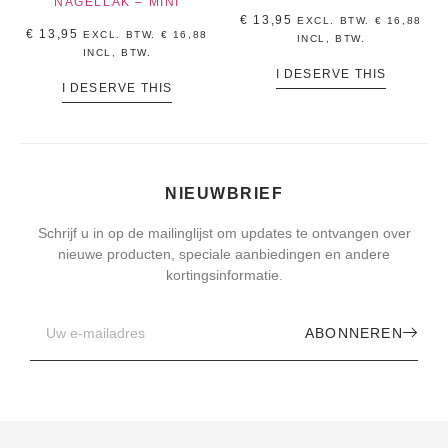
NAGELLAK – MINI
€
13,95
EXCL. BTW.
€
16,88
€
13,95
EXCL. BTW.
€
16,88
INCL, BTW.
INCL, BTW.
I DESERVE THIS
I DESERVE THIS
NIEUWBRIEF
Schrijf u in op de mailinglijst om updates te ontvangen over
nieuwe producten, speciale aanbiedingen en andere
kortingsinformatie.
ABONNEREN