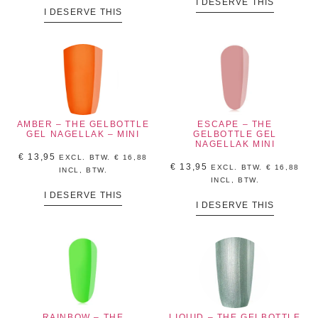
I DESERVE THIS
I DESERVE THIS
AMBER – THE GELBOTTLE
ESCAPE – THE
GEL NAGELLAK – MINI
GELBOTTLE GEL
NAGELLAK MINI
€
13,95
EXCL. BTW.
€
16,88
€
13,95
EXCL. BTW.
€
16,88
INCL, BTW.
INCL, BTW.
I DESERVE THIS
I DESERVE THIS
RAINBOW – THE
LIQUID – THE GELBOTTLE