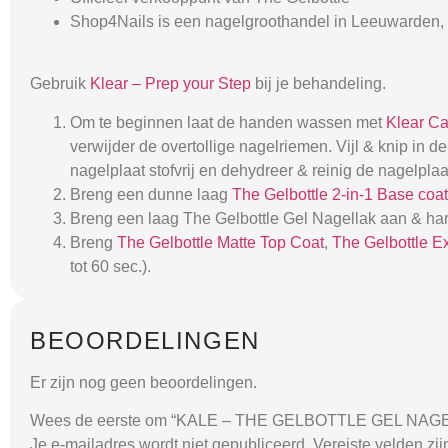
Shop4Nails is een nagelgroothandel in Leeuwarden, 
Gebruik
Klear – Prep your Step
bij je behandeling.
Om te beginnen laat de handen wassen met
Klear C
verwijder de overtollige nagelriemen. Vijl & knip in
nagelplaat stofvrij en dehydreer & reinig de nagelpla
Breng een dunne laag
The Gelbottle 2-in-1 Base coat
Breng een laag The Gelbottle Gel Nagellak aan & har
Breng
The Gelbottle Matte Top Coat
,
The Gelbottle E
tot 60 sec.).
BEOORDELINGEN
Er zijn nog geen beoordelingen.
Wees de eerste om “KALE – THE GELBOTTLE GEL NAGEL
Je e-mailadres wordt niet gepubliceerd.
Vereiste velden zi