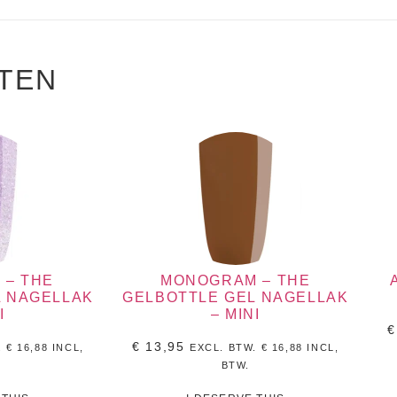
TEN
 – THE
MONOGRAM – THE
L NAGELLAK
GELBOTTLE GEL NAGELLAK
I
– MINI
€
€
13,95
.
€
16,88
INCL,
EXCL. BTW.
€
16,88
INCL,
BTW.