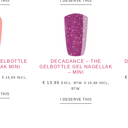
 THIS
I DESERVE THIS
GELBOTTLE
DECADANCE – THE
D
AK MINI
GELBOTTLE GEL NAGELLAK
– MINI
€
.
€
16,88
INCL,
€
13,95
EXCL. BTW.
€
16,88
INCL,
BTW.
 THIS
I DESERVE THIS