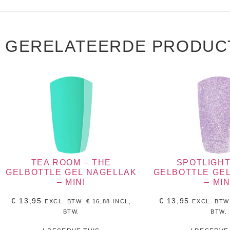
GERELATEERDE PRODUC
TEA ROOM – THE
SPOTLIGHT
GELBOTTLE GEL NAGELLAK
GELBOTTLE GE
– MINI
– MIN
€
13,95
€
13,95
EXCL. BTW.
€
16,88
INCL,
EXCL. BTW
BTW.
BTW.