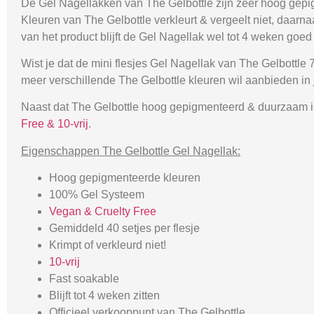
De Gel Nagellakken van The Gelbottle zijn zeer hoog gepig
Kleuren van The Gelbottle verkleurt & vergeelt niet, daarn
van het product blijft de Gel Nagellak wel tot 4 weken goed 
Wist je dat de mini flesjes Gel Nagellak van The Gelbottle 7
meer verschillende The Gelbottle kleuren wil aanbieden in 
Naast dat The Gelbottle hoog gepigmenteerd & duurzaam is,
Free & 10-vrij
.
Eigenschappen The Gelbottle Gel Nagellak:
Hoog gepigmenteerde kleuren
100% Gel Systeem
Vegan & Cruelty Free
Gemiddeld 40 setjes per flesje
Krimpt of verkleurd niet!
10-vrij
Fast soakable
Blijft tot 4 weken zitten
Officieel verkooppunt van The Gelbottle