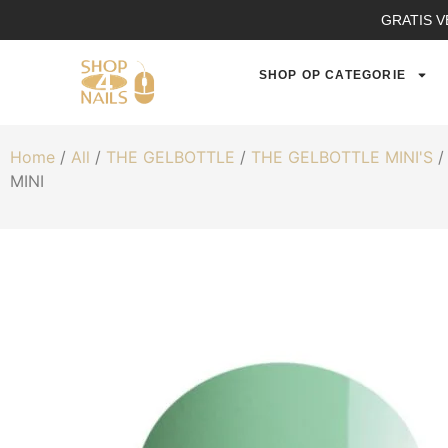
GRATIS V
SHOP OP CATEGORIE
Home
/
All
/
THE GELBOTTLE
/
THE GELBOTTLE MINI'S
MINI