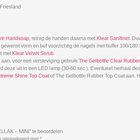
Friesland
are Handsoap
, reinig de handen daarna met
Klear Sanifiner
. Du
 de gewenst vorm en buf voorzichtig de nagels met buffer 100/18
at met
Klear Velvet Scrub
.
aan, voor een versteviging gebruik
The Gelbottle Clear Rubbe
d deze uit in een LED lamp (30-60 sec.). Eventueel herhaal dez
xtreme Shine Top Coat
of The Gelbottle Rubber Top Coat aan. H
LAK – MINI” te beoordelen
jn gemarkeerd met
*