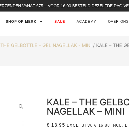
ERZENDEN VANAF €75 – VOOR 16:00 BESTELD DEZELFDE DAG 
SHOP OP MERK
SALE
ACADEMY
OVER ONS
/
THE GELBOTTLE - GEL NAGELLAK - MINI
/ KALE – THE G
KALE – THE GELB
NAGELLAK – MINI
€
13,95
EXCL. BTW.
€
16,88
INCL, B