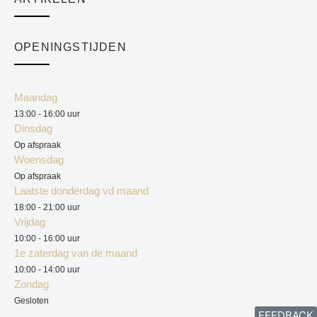
Cart
Over ons
Checkout
Academy
OPENINGSTIJDEN
Mijn account
Klantenservice
Algemene voorwaarden
Maandag
Blog
13:00 - 16:00 uur
Verzendkosten
Dinsdag
Privacyverklaring
Op afspraak
Woensdag
Herroepingsrecht
Op afspraak
Laatste donderdag vd maand
Klachten
18:00 - 21:00 uur
Vrijdag
10:00 - 16:00 uur
1e zaterdag van de maand
10:00 - 14:00 uur
Zondag
Gesloten
FEEDBACK