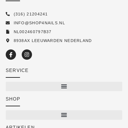
(316) 21204241
INFO@SHOP4NAILS.NL
NL002460797B37
8938AX LEEUWARDEN NEDERLAND
SERVICE
SHOP
Shop
New arrivals
Sale
ARTIKELEN