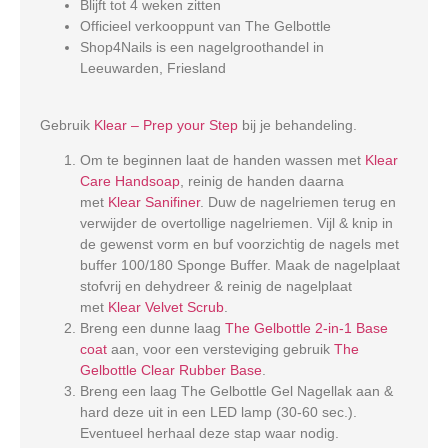
Blijft tot 4 weken zitten
Officieel verkooppunt van The Gelbottle
Shop4Nails is een nagelgroothandel in
Leeuwarden, Friesland
Gebruik
Klear – Prep your Step
bij je behandeling.
Om te beginnen laat de handen wassen met
Klear
Care Handsoap
, reinig de handen daarna
met
Klear Sanifiner
. Duw de nagelriemen terug en
verwijder de overtollige nagelriemen. Vijl & knip in
de gewenst vorm en buf voorzichtig de nagels met
buffer 100/180 Sponge Buffer. Maak de nagelplaat
stofvrij en dehydreer & reinig de nagelplaat
met
Klear Velvet Scrub
.
Breng een dunne laag
The Gelbottle 2-in-1 Base
coat
aan, voor een versteviging gebruik
The
Gelbottle Clear Rubber Base
.
Breng een laag The Gelbottle Gel Nagellak aan &
hard deze uit in een LED lamp (30-60 sec.).
Eventueel herhaal deze stap waar nodig.