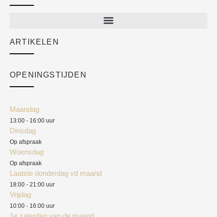
New arrivals
Sale
ARTIKELEN
Cart
Over ons
Checkout
Academy
OPENINGSTIJDEN
Mijn account
Klantenservice
Algemene voorwaarden
Maandag
Blog
13:00 - 16:00 uur
Verzendkosten
Dinsdag
Privacyverklaring
Op afspraak
Woensdag
Herroepingsrecht
Op afspraak
Laatste donderdag vd maand
Klachten
18:00 - 21:00 uur
Vrijdag
10:00 - 16:00 uur
1e zaterdag van de maand