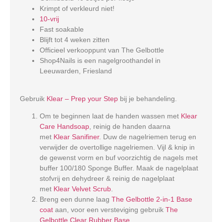
Krimpt of verkleurd niet!
10-vrij
Fast soakable
Blijft tot 4 weken zitten
Officieel verkooppunt van The Gelbottle
Shop4Nails is een nagelgroothandel in
Leeuwarden, Friesland
Gebruik
Klear – Prep your Step
bij je behandeling.
Om te beginnen laat de handen wassen met
Klear
Care Handsoap
, reinig de handen daarna
met
Klear Sanifiner
. Duw de nagelriemen terug en
verwijder de overtollige nagelriemen. Vijl & knip in
de gewenst vorm en buf voorzichtig de nagels met
buffer 100/180 Sponge Buffer. Maak de nagelplaat
stofvrij en dehydreer & reinig de nagelplaat
met
Klear Velvet Scrub
.
Breng een dunne laag
The Gelbottle 2-in-1 Base
coat
aan, voor een versteviging gebruik
The
Gelbottle Clear Rubber Base
.