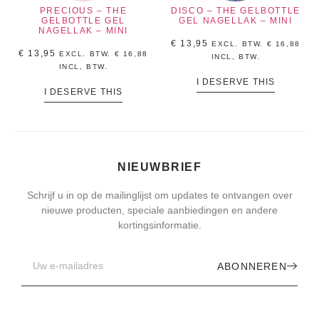
PRECIOUS – THE
DISCO – THE GELBOTTLE
GELBOTTLE GEL
GEL NAGELLAK – MINI
NAGELLAK – MINI
€
13,95
EXCL. BTW.
€
16,88
€
13,95
EXCL. BTW.
€
16,88
INCL, BTW.
INCL, BTW.
I DESERVE THIS
I DESERVE THIS
NIEUWBRIEF
Schrijf u in op de mailinglijst om updates te ontvangen over
nieuwe producten, speciale aanbiedingen en andere
kortingsinformatie.
ABONNEREN