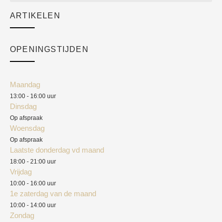
Sale
ARTIKELEN
Cart
Over ons
Checkout
Academy
OPENINGSTIJDEN
Mijn account
Klantenservice
Algemene voorwaarden
Maandag
Blog
13:00 - 16:00 uur
Verzendkosten
Dinsdag
Privacyverklaring
Op afspraak
Woensdag
Herroepingsrecht
Op afspraak
Laatste donderdag vd maand
Klachten
18:00 - 21:00 uur
Vrijdag
10:00 - 16:00 uur
1e zaterdag van de maand
10:00 - 14:00 uur
Zondag