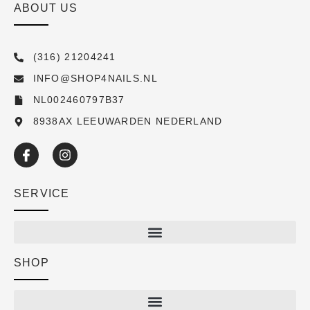
ABOUT US
(316) 21204241
INFO@SHOP4NAILS.NL
NL002460797B37
8938AX LEEUWARDEN NEDERLAND
SERVICE
SHOP
Shop
New arrivals