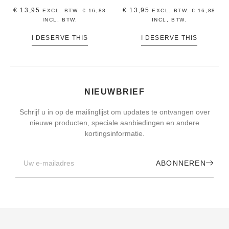
€
13,95
€
13,95
EXCL. BTW.
€
16,88
EXCL. BTW.
€
16,88
INCL, BTW.
INCL, BTW.
I DESERVE THIS
I DESERVE THIS
NIEUWBRIEF
Schrijf u in op de mailinglijst om updates te ontvangen over
nieuwe producten, speciale aanbiedingen en andere
kortingsinformatie.
ABONNEREN