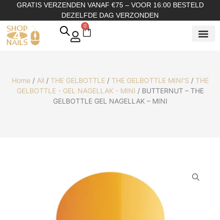
GRATIS VERZENDEN VANAF €75 – VOOR 16:00 BESTELD
DEZELFDE DAG VERZONDEN
0
SHOP OP
SHOP OP ME
OVER ONS
Home
/
All
/
THE GELBOTTLE
/
THE GELBOTTLE MINI'S
/
THE
GELBOTTLE - GEL NAGELLAK - MINI
/ BUTTERNUT – THE
GELBOTTLE GEL NAGELLAK – MINI