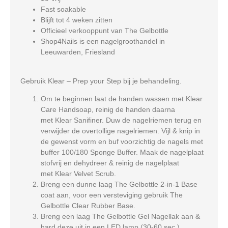
Fast soakable
Blijft tot 4 weken zitten
Officieel verkooppunt van The Gelbottle
Shop4Nails is een nagelgroothandel in
Leeuwarden, Friesland
Gebruik Klear – Prep your Step bij je behandeling.
Om te beginnen laat de handen wassen met Klear
Care Handsoap, reinig de handen daarna
met Klear Sanifiner. Duw de nagelriemen terug en
verwijder de overtollige nagelriemen. Vijl & knip in
de gewenst vorm en buf voorzichtig de nagels met
buffer 100/180 Sponge Buffer. Maak de nagelplaat
stofvrij en dehydreer & reinig de nagelplaat
met Klear Velvet Scrub.
Breng een dunne laag The Gelbottle 2-in-1 Base
coat aan, voor een versteviging gebruik The
Gelbottle Clear Rubber Base.
Breng een laag The Gelbottle Gel Nagellak aan &
hard deze uit in een LED lamp (30-60 sec.).