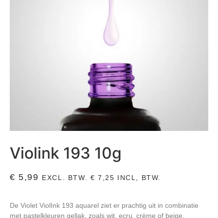
Violink 193 10g
€
5,99
EXCL. BTW.
€
7,25
INCL, BTW.
De Violet ViolInk 193 aquarel ziet er prachtig uit in combinatie
met pastelkleuren gellak, zoals wit, ecru, crème of beige.