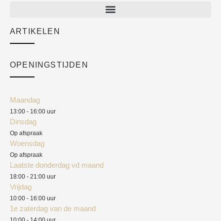
New arrivals
Sale
ARTIKELEN
Cart
Over ons
Checkout
Academy
OPENINGSTIJDEN
Mijn account
Klantenservice
Algemene voorwaarden
Maandag
Blog
13:00 - 16:00 uur
Verzendkosten
Dinsdag
Privacyverklaring
Op afspraak
Woensdag
Herroepingsrecht
Op afspraak
Laatste donderdag vd maand
Klachten
18:00 - 21:00 uur
Vrijdag
10:00 - 16:00 uur
1e zaterdag van de maand
10:00 - 14:00 uur