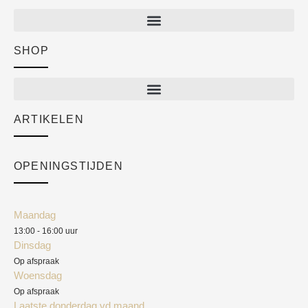
SHOP
Shop
New arrivals
Sale
ARTIKELEN
Cart
Over ons
Checkout
Academy
OPENINGSTIJDEN
Mijn account
Klantenservice
Algemene voorwaarden
Maandag
Blog
13:00 - 16:00 uur
Verzendkosten
Dinsdag
Privacyverklaring
Op afspraak
Woensdag
Herroepingsrecht
Op afspraak
Laatste donderdag vd maand