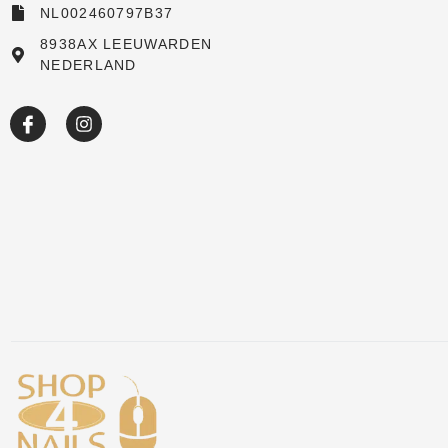
NL002460797B37
New arrivals
8938AX LEEUWARDEN
NEDERLAND
Sale
Over ons
Academy
Klantenservice
Blog