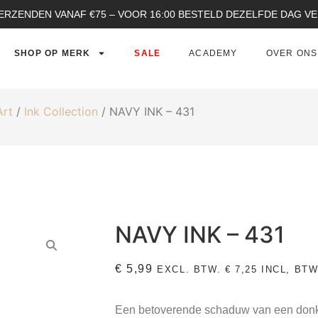
ERZENDEN VANAF €75 – VOOR 16:00 BESTELD DEZELFDE DAG 
SHOP OP MERK
SALE
ACADEMY
OVER ONS
Art
/
Ink Collection
/ NAVY INK – 431
NAVY INK – 431
€
5,99
EXCL. BTW.
€
7,25
INCL, BTW
Een betoverende schaduw van een donker