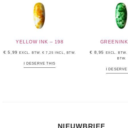
YELLOW INK – 198
GREENINK 
€
5,99
€
8,95
EXCL. BTW.
€
7,25
INCL, BTW.
EXCL. BTW
BTW.
I DESERVE THIS
I DESERVE
NIEUWBRIEF