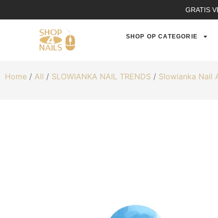
GRATIS V
SHOP OP CATEGORIE
Home
/
All
/
SLOWIANKA NAIL TRENDS
/
Slowianka Nail 