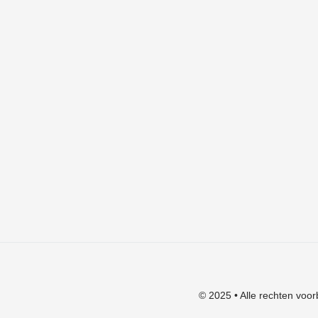
Checkout
Mijn account
Algemene voorwaarden
Verzendkosten
Privacyverklaring
Herroepingsrecht
Klachten
© 2025 • Alle rechten voor