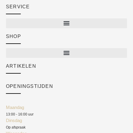
SERVICE
SHOP
Shop
New arrivals
Sale
ARTIKELEN
Cart
Over ons
Checkout
Academy
OPENINGSTIJDEN
Mijn account
Klantenservice
Algemene voorwaarden
Maandag
Blog
13:00 - 16:00 uur
Verzendkosten
Dinsdag
Privacyverklaring
Op afspraak