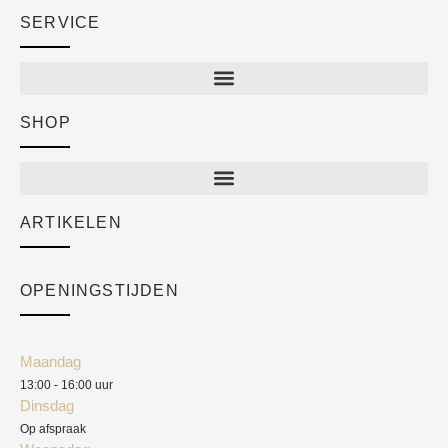
SERVICE
SHOP
Shop
New arrivals
Sale
ARTIKELEN
Cart
Over ons
Checkout
Academy
OPENINGSTIJDEN
Mijn account
Klantenservice
Algemene voorwaarden
Maandag
Blog
13:00 - 16:00 uur
Verzendkosten
Dinsdag
Privacyverklaring
Op afspraak