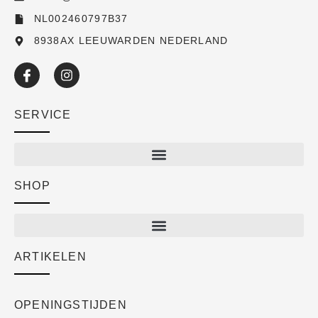
NL002460797B37
8938AX LEEUWARDEN NEDERLAND
SERVICE
SHOP
Shop
New arrivals
Sale
ARTIKELEN
Cart
Over ons
Checkout
Academy
OPENINGSTIJDEN
Mijn account