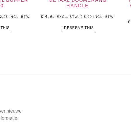
IL BUFFER
METAAL BOOMERANG
40
HANDLE
€
4,95
2,96
INCL, BTW.
EXCL. BTW.
€
5,99
INCL, BTW.
€
 THIS
I DESERVE THIS
over nieuwe
formatie.