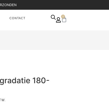
VERZONDEN
0
CONTACT
 gradatie 180-
TW.