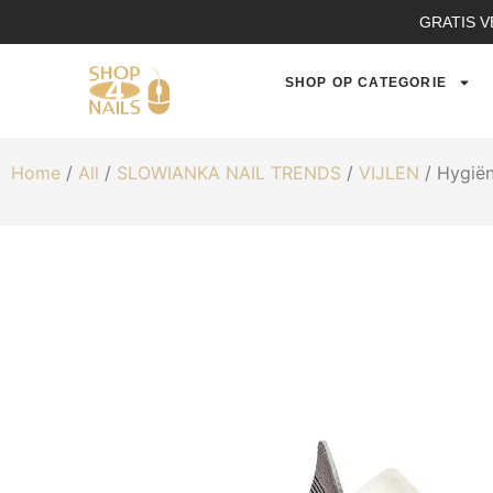
GRATIS V
SHOP OP CATEGORIE
Home
/
All
/
SLOWIANKA NAIL TRENDS
/
VIJLEN
/ Hygiën