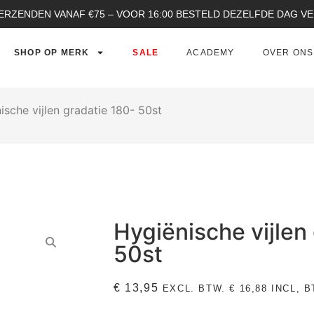
ERZENDEN VANAF €75 – VOOR 16:00 BESTELD DEZELFDE DAG 
SHOP OP MERK
SALE
ACADEMY
OVER ONS
ische vijlen gradatie 180- 50st
Hygiënische vijlen
50st
€
13,95
EXCL. BTW.
€
16,88
INCL, B