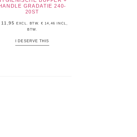
HYGIËNISCHE BUFFER +
HANDLE GRADATIE 240-
20ST
11,95
EXCL. BTW.
€
14,46
INCL,
BTW.
I DESERVE THIS