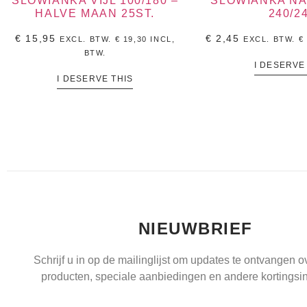
SLOWIANKA VIJL 100/180 –
SLOWIANKA NA
HALVE MAAN 25ST.
240/2
€
15,95
€
2,45
EXCL. BTW.
€
19,30
INCL,
EXCL. BTW.
€
BTW.
I DESERVE
I DESERVE THIS
NIEUWBRIEF
Schrijf u in op de mailinglijst om updates te ontvangen 
producten, speciale aanbiedingen en andere kortingsin