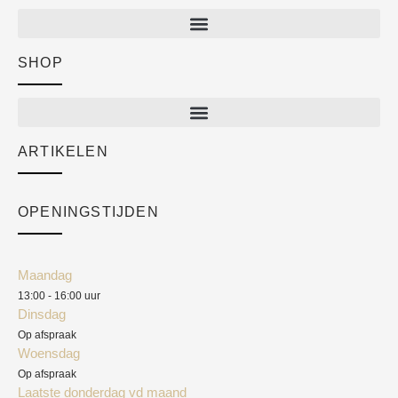
SHOP
Shop
New arrivals
Sale
ARTIKELEN
Cart
Over ons
Checkout
Academy
OPENINGSTIJDEN
Mijn account
Klantenservice
Algemene voorwaarden
Maandag
Blog
13:00 - 16:00 uur
Verzendkosten
Dinsdag
Privacyverklaring
Op afspraak
Woensdag
Herroepingsrecht
Op afspraak
Laatste donderdag vd maand