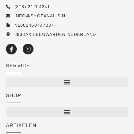
(316) 21204241
INFO@SHOP4NAILS.NL
NL002460797B37
8938AX LEEUWARDEN NEDERLAND
SERVICE
SHOP
Shop
New arrivals
Sale
ARTIKELEN
Cart
Over ons