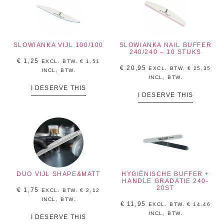
SLOWIANKA VIJL 100/100
SLOWIANKA NAIL BUFFER
240/240 – 10 STUKS
€
1,25
EXCL. BTW.
€
1,51
€
20,95
EXCL. BTW.
€
25,35
INCL, BTW.
INCL, BTW.
I DESERVE THIS
I DESERVE THIS
DUO VIJL SHAPE&MATT
HYGIËNISCHE BUFFER +
HANDLE GRADATIE 240-
20ST
€
1,75
EXCL. BTW.
€
2,12
INCL, BTW.
€
11,95
EXCL. BTW.
€
14,46
INCL, BTW.
I DESERVE THIS