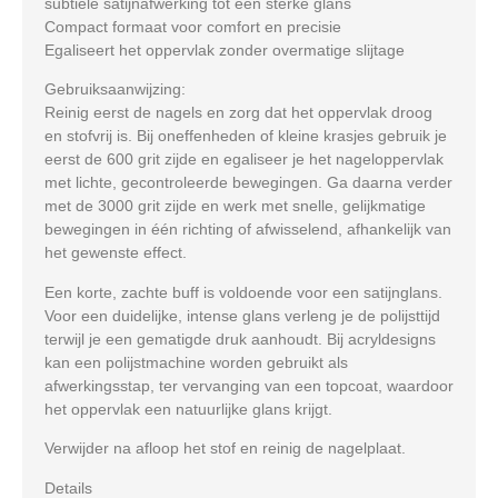
subtiele satijnafwerking tot een sterke glans
Compact formaat voor comfort en precisie
Egaliseert het oppervlak zonder overmatige slijtage
Gebruiksaanwijzing:
Reinig eerst de nagels en zorg dat het oppervlak droog
en stofvrij is. Bij oneffenheden of kleine krasjes gebruik je
eerst de 600 grit zijde en egaliseer je het nageloppervlak
met lichte, gecontroleerde bewegingen. Ga daarna verder
met de 3000 grit zijde en werk met snelle, gelijkmatige
bewegingen in één richting of afwisselend, afhankelijk van
het gewenste effect.
Een korte, zachte buff is voldoende voor een satijnglans.
Voor een duidelijke, intense glans verleng je de polijsttijd
terwijl je een gematigde druk aanhoudt. Bij acryldesigns
kan een polijstmachine worden gebruikt als
afwerkingsstap, ter vervanging van een topcoat, waardoor
het oppervlak een natuurlijke glans krijgt.
Verwijder na afloop het stof en reinig de nagelplaat.
Details