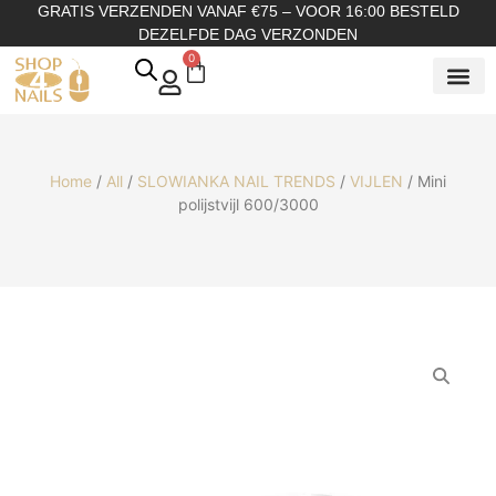
GRATIS VERZENDEN VANAF €75 – VOOR 16:00 BESTELD
DEZELFDE DAG VERZONDEN
0
SHOP OP
SHOP OP ME
OVER ONS
Home
/
All
/
SLOWIANKA NAIL TRENDS
/
VIJLEN
/ Mini
polijstvijl 600/3000