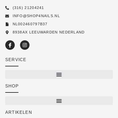
(316) 21204241
INFO@SHOP4NAILS.NL
NL002460797B37
8938AX LEEUWARDEN NEDERLAND
SERVICE
SHOP
Shop
New arrivals
Sale
ARTIKELEN
Cart