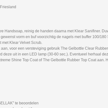
Friesland
e Handsoap, reinig de handen daarna met Klear Sanifiner. Du
 de gewenst vorm en buf voorzichtig de nagels met buffer 100/18
t met Klear Velvet Scrub.
 aan, voor een versteviging gebruik The Gelbottle Clear Rubbe
d deze uit in een LED lamp (30-60 sec.). Eventueel herhaal dez
xtreme Shine Top Coat of The Gelbottle Rubber Top Coat aan. H
LLAK” te beoordelen