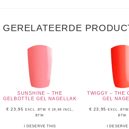
GERELATEERDE PRODUC
SUNSHINE – THE
TWIGGY – THE
GELBOTTLE GEL NAGELLAK
GEL NAG
€
23,95
€
23,95
EXCL. BTW.
€
28,98
INCL,
EXCL. BTW
BTW.
BTW.
I DESERVE THIS
I DESERVE