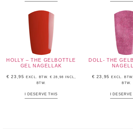
HOLLY – THE GELBOTTLE
DOLL- THE GEL
GEL NAGELLAK
NAGEL
€
23,95
€
23,95
EXCL. BTW.
€
28,98
INCL,
EXCL. BTW
BTW.
BTW.
I DESERVE THIS
I DESERVE