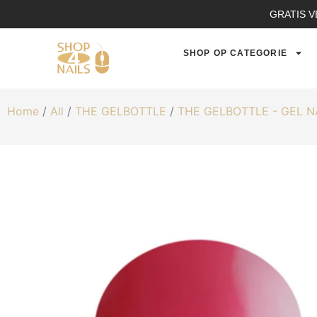
GRATIS V
SHOP OP CATEGORIE
Home
/
All
/
THE GELBOTTLE
/
THE GELBOTTLE - GEL 