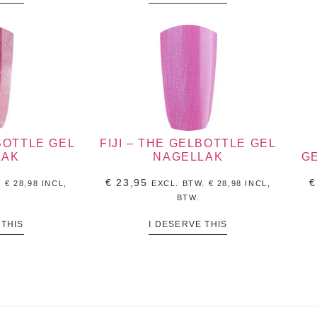
BOTTLE GEL
FIJI – THE GELBOTTLE GEL
LAK
NAGELLAK
G
€
23,95
€
.
€
28,98
INCL,
EXCL. BTW.
€
28,98
INCL,
BTW.
 THIS
I DESERVE THIS