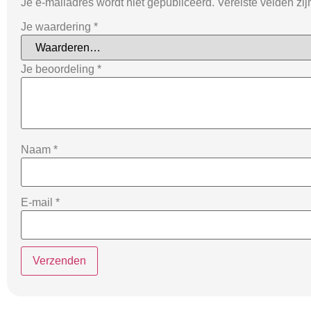
Je e-mailadres wordt niet gepubliceerd.
Vereiste velden zi
Je waardering
*
Je beoordeling
*
Naam
*
E-mail
*