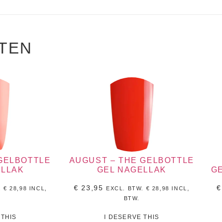
TEN
 GELBOTTLE
AUGUST – THE GELBOTTLE
ELLAK
GEL NAGELLAK
G
€
23,95
€
.
€
28,98
INCL,
EXCL. BTW.
€
28,98
INCL,
BTW.
 THIS
I DESERVE THIS