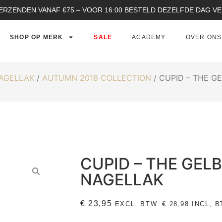
ERZENDEN VANAF €75 – VOOR 16:00 BESTELD DEZELFDE DAG 
SHOP OP MERK
SALE
ACADEMY
OVER ONS
NAGELLAK
/
AUTUMN 2018 COLLECTION
/ CUPID – THE G
CUPID – THE GEL
NAGELLAK
€
23,95
EXCL. BTW.
€
28,98
INCL, B