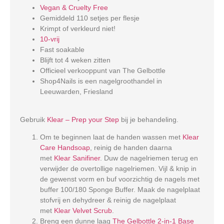
Vegan & Cruelty Free
Gemiddeld 110 setjes per flesje
Krimpt of verkleurd niet!
10-vrij
Fast soakable
Blijft tot 4 weken zitten
Officieel verkooppunt van The Gelbottle
Shop4Nails is een nagelgroothandel in
Leeuwarden, Friesland
Gebruik
Klear – Prep your Step
bij je behandeling.
Om te beginnen laat de handen wassen met
Klear
Care Handsoap
, reinig de handen daarna
met
Klear Sanifiner
. Duw de nagelriemen terug en
verwijder de overtollige nagelriemen. Vijl & knip in
de gewenst vorm en buf voorzichtig de nagels met
buffer 100/180 Sponge Buffer. Maak de nagelplaat
stofvrij en dehydreer & reinig de nagelplaat
met
Klear Velvet Scrub
.
Breng een dunne laag
The Gelbottle 2-in-1 Base