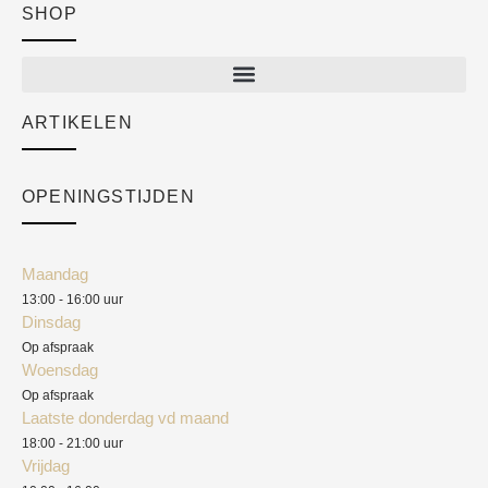
SHOP
Shop
New arrivals
Sale
ARTIKELEN
Cart
Over ons
Checkout
Academy
OPENINGSTIJDEN
Mijn account
Klantenservice
Algemene voorwaarden
Maandag
Blog
13:00 - 16:00 uur
Verzendkosten
Dinsdag
Privacyverklaring
Op afspraak
Woensdag
Herroepingsrecht
Op afspraak
Laatste donderdag vd maand
Klachten
18:00 - 21:00 uur
Vrijdag