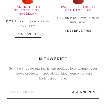
FLAMENCO – THE
DIVA – THE GELBOTTLE
GELBOTTLE GEL
GEL NAGELLAK
NAGELLAK
€
23,95
EXCL. BTW.
€
28,98
€
23,95
EXCL. BTW.
€
28,98
INCL, BTW.
INCL, BTW.
I DESERVE THIS
I DESERVE THIS
NIEUWBRIEF
Schrijf u in op de mailinglijst om updates te ontvangen over
nieuwe producten, speciale aanbiedingen en andere
kortingsinformatie.
ABONNEREN