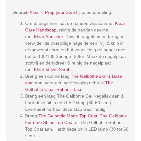
Gebruik
Klear – Prep your Step
bij je behandeling.
Om te beginnen laat de handen wassen met
Klear
Care Handsoap
, reinig de handen daarna
met
Klear Sanifiner
. Duw de nagelriemen terug en
verwijder de overtollige nagelriemen. Vijl & knip in
de gewenst vorm en buf voorzichtig de nagels met
buffer 100/180 Sponge Buffer. Maak de nagelplaat
stofvrij en dehydreer & reinig de nagelplaat
met
Klear Velvet Scrub
.
Breng een dunne laag
The Gelbottle 2-in-1 Base
coat
aan, voor een versteviging gebruik
The
Gelbottle Clear Rubber Base
.
Breng een laag The Gelbottle Gel Nagellak aan &
hard deze uit in een LED lamp (30-60 sec.).
Eventueel herhaal deze stap waar nodig.
Breng
The Gelbottle Matte Top Coat
,
The Gelbottle
Extreme Shine Top Coat
of The Gelbottle Rubber
Top Coat aan. Hardt deze uit in LED lamp (30 tot 60
sec.).