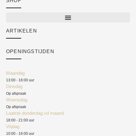
SHOP
Shop
New arrivals
Sale
ARTIKELEN
Cart
Over ons
Checkout
Academy
OPENINGSTIJDEN
Mijn account
Klantenservice
Algemene voorwaarden
Maandag
Blog
13:00 - 16:00 uur
Verzendkosten
Dinsdag
Privacyverklaring
Op afspraak
Woensdag
Herroepingsrecht
Op afspraak
Laatste donderdag vd maand
Klachten
18:00 - 21:00 uur
Vrijdag
10:00 - 16:00 uur