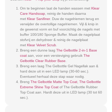
Om te beginnen laat de handen wassen met
Klear
Care Handsoap
, reinig de handen daarna
met
Klear Sanifiner
. Duw de nagelriemen terug en
verwijder de overtollige nagelriemen. Vijl & knip in
de gewenst vorm en buf voorzichtig de nagels met
buffer 100/180 Sponge Buffer. Maak de nagelplaat
stofvrij en dehydreer & reinig de nagelplaat
met
Klear Velvet Scrub
.
Breng een dunne laag
The Gelbottle 2-in-1 Base
coat
aan, voor een versteviging gebruik
The
Gelbottle Clear Rubber Base
.
Breng een laag The Gelbottle Gel Nagellak aan &
hard deze uit in een LED lamp (30-60 sec.).
Eventueel herhaal deze stap waar nodig.
Breng
The Gelbottle Matte Top Coat
,
The Gelbottle
Extreme Shine Top Coat
of The Gelbottle Rubber
Top Coat aan. Hardt deze uit in LED lamp (30 tot 60
sec.).