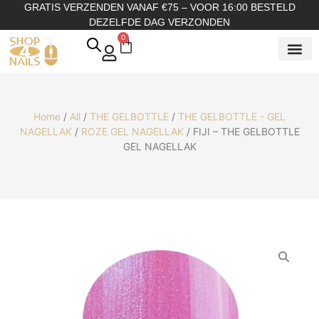
GRATIS VERZENDEN VANAF €75 – VOOR 16:00 BESTELD
DEZELFDE DAG VERZONDEN
0
SHOP OP
SHOP OP ME
OVER ONS
Home
/
All
/
THE GELBOTTLE
/
THE GELBOTTLE - GEL
NAGELLAK
/
ROZE GEL NAGELLAK
/ FIJI – THE GELBOTTLE
GEL NAGELLAK