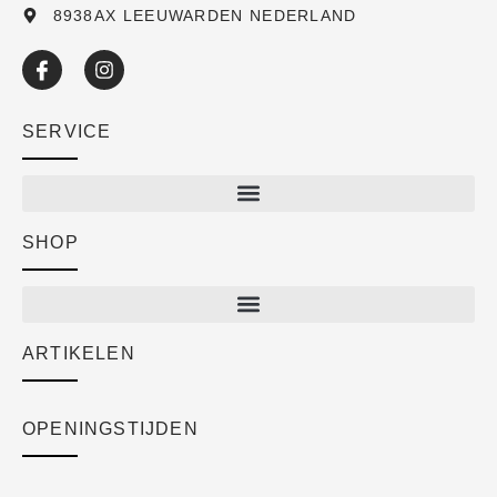
8938AX LEEUWARDEN NEDERLAND
SERVICE
SHOP
Shop
New arrivals
Sale
ARTIKELEN
Cart
Over ons
Checkout
Academy
OPENINGSTIJDEN
Mijn account
Klantenservice
Algemene voorwaarden