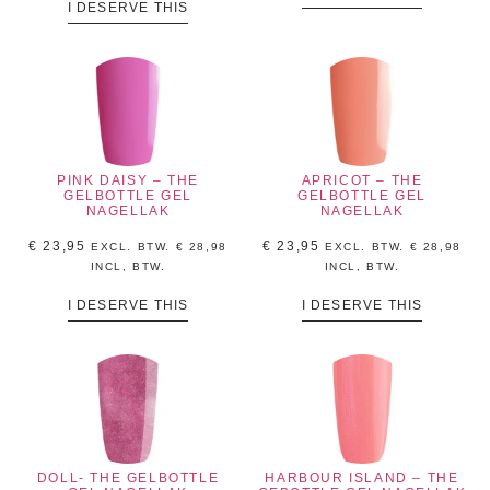
I DESERVE THIS
PINK DAISY – THE
APRICOT – THE
GELBOTTLE GEL
GELBOTTLE GEL
NAGELLAK
NAGELLAK
€
23,95
€
23,95
EXCL. BTW.
€
28,98
EXCL. BTW.
€
28,98
INCL, BTW.
INCL, BTW.
I DESERVE THIS
I DESERVE THIS
DOLL- THE GELBOTTLE
HARBOUR ISLAND – THE