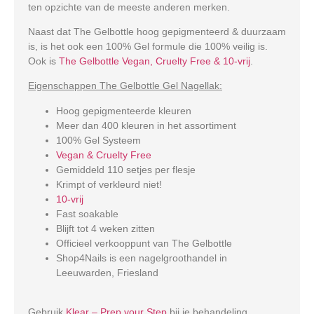
ten opzichte van de meeste anderen merken.
Naast dat The Gelbottle hoog gepigmenteerd & duurzaam
is, is het ook een 100% Gel formule die 100% veilig is.
Ook is
The Gelbottle Vegan, Cruelty Free & 10-vrij
.
Eigenschappen The Gelbottle Gel Nagellak:
Hoog gepigmenteerde kleuren
Meer dan 400 kleuren in het assortiment
100% Gel Systeem
Vegan & Cruelty Free
Gemiddeld 110 setjes per flesje
Krimpt of verkleurd niet!
10-vrij
Fast soakable
Blijft tot 4 weken zitten
Officieel verkooppunt van The Gelbottle
Shop4Nails is een nagelgroothandel in
Leeuwarden, Friesland
Gebruik
Klear – Prep your Step
bij je behandeling.