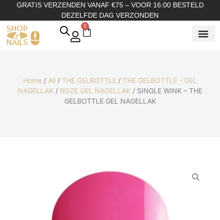
GRATIS VERZENDEN VANAF €75 – VOOR 16:00 BESTELD
DEZELFDE DAG VERZONDEN
0
SHOP OP
SHOP OP ME
OVER ONS
Home
/
All
/
THE GELBOTTLE
/
THE GELBOTTLE - GEL
NAGELLAK
/
ROZE GEL NAGELLAK
/ SINGLE WINK – THE
GELBOTTLE GEL NAGELLAK