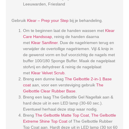
Leeuwarden, Friesland
Gebruik
Klear – Prep your Step
bij je behandeling.
Om te beginnen laat de handen wassen met
Klear
Care Handsoap
, reinig de handen daarna
met
Klear Sanifiner
. Duw de nagelriemen terug en
verwijder de overtollige nagelriemen. Vijl & knip in
de gewenst vorm en buf voorzichtig de nagels met
buffer 100/180 Sponge Buffer. Maak de nagelplaat
stofvrij en dehydreer & reinig de nagelplaat
met
Klear Velvet Scrub
.
Breng een dunne laag
The Gelbottle 2-in-1 Base
coat
aan, voor een versteviging gebruik
The
Gelbottle Clear Rubber Base
.
Breng een laag The Gelbottle Gel Nagellak aan &
hard deze uit in een LED lamp (30-60 sec.).
Eventueel herhaal deze stap waar nodig.
Breng
The Gelbottle Matte Top Coat
,
The Gelbottle
Extreme Shine Top Coat
of The Gelbottle Rubber
Top Coat aan. Hardt deze uit in LED lamp (30 tot 60