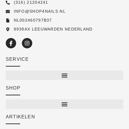
(316) 21204241
INFO@SHOP4NAILS.NL
NL002460797B37
8938AX LEEUWARDEN NEDERLAND
SERVICE
SHOP
Shop
New arrivals
Sale
ARTIKELEN
Cart
Over ons