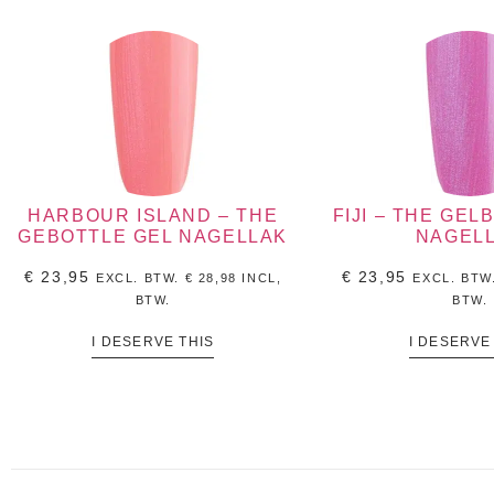
HARBOUR ISLAND – THE
FIJI – THE GEL
GEBOTTLE GEL NAGELLAK
NAGEL
€
23,95
€
23,95
EXCL. BTW.
€
28,98
INCL,
EXCL. BTW
BTW.
BTW.
I DESERVE THIS
I DESERVE