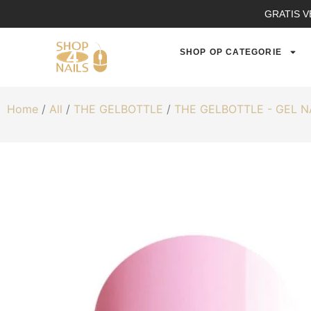
GRATIS V
SHOP OP CATEGORIE
Home
/
All
/
THE GELBOTTLE
/
THE GELBOTTLE - GEL 