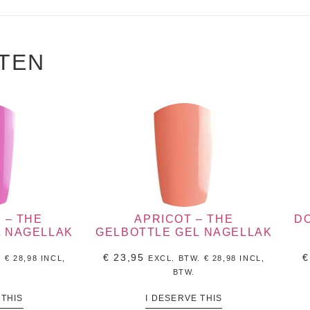
TEN
 – THE
APRICOT – THE
DO
L NAGELLAK
GELBOTTLE GEL NAGELLAK
€
23,95
€
.
€
28,98
INCL,
EXCL. BTW.
€
28,98
INCL,
BTW.
 THIS
I DESERVE THIS