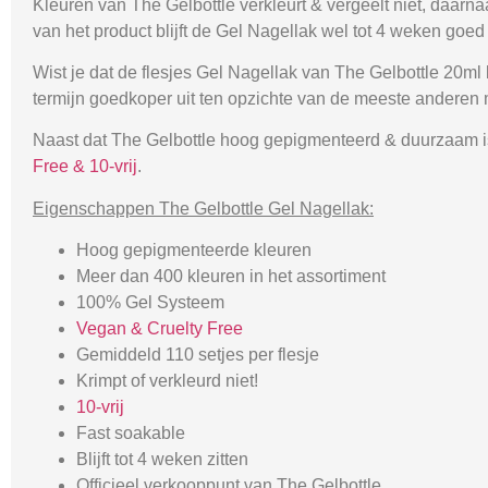
Kleuren van The Gelbottle verkleurt & vergeelt niet, daarn
van het product blijft de Gel Nagellak wel tot 4 weken goed 
Wist je dat de flesjes Gel Nagellak van The Gelbottle 20ml
termijn goedkoper uit ten opzichte van de meeste anderen
Naast dat The Gelbottle hoog gepigmenteerd & duurzaam is,
Free & 10-vrij
.
Eigenschappen The Gelbottle Gel Nagellak:
Hoog gepigmenteerde kleuren
Meer dan 400 kleuren in het assortiment
100% Gel Systeem
Vegan & Cruelty Free
Gemiddeld 110 setjes per flesje
Krimpt of verkleurd niet!
10-vrij
Fast soakable
Blijft tot 4 weken zitten
Officieel verkooppunt van The Gelbottle