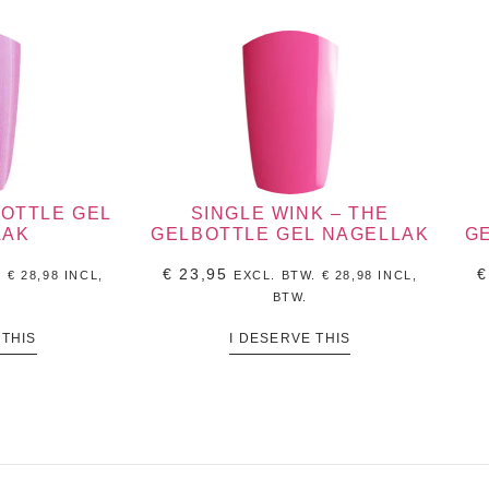
BOTTLE GEL
SINGLE WINK – THE
LAK
GELBOTTLE GEL NAGELLAK
G
€
23,95
€
.
€
28,98
INCL,
EXCL. BTW.
€
28,98
INCL,
BTW.
 THIS
I DESERVE THIS