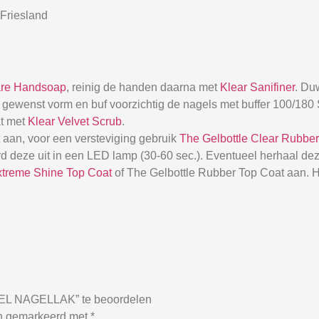
Friesland
are Handsoap
, reinig de handen daarna met
Klear Sanifiner
. Du
 de gewenst vorm en buf voorzichtig de nagels met buffer 100/18
at met
Klear Velvet Scrub
.
aan, voor een versteviging gebruik
The Gelbottle Clear Rubbe
d deze uit in een LED lamp (30-60 sec.). Eventueel herhaal dez
xtreme Shine Top Coat
of The Gelbottle Rubber Top Coat aan. H
L NAGELLAK” te beoordelen
jn gemarkeerd met
*