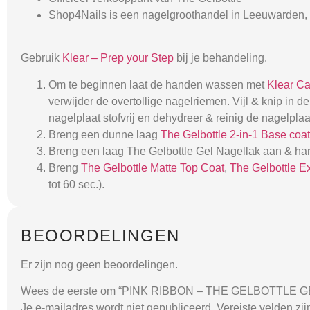
Shop4Nails is een nagelgroothandel in Leeuwarden, 
Gebruik
Klear – Prep your Step
bij je behandeling.
Om te beginnen laat de handen wassen met
Klear C
verwijder de overtollige nagelriemen. Vijl & knip in
nagelplaat stofvrij en dehydreer & reinig de nagelpla
Breng een dunne laag
The Gelbottle 2-in-1 Base coat
Breng een laag The Gelbottle Gel Nagellak aan & har
Breng
The Gelbottle Matte Top Coat
,
The Gelbottle E
tot 60 sec.).
BEOORDELINGEN
Er zijn nog geen beoordelingen.
Wees de eerste om “PINK RIBBON – THE GELBOTTLE GE
Je e-mailadres wordt niet gepubliceerd.
Vereiste velden zi