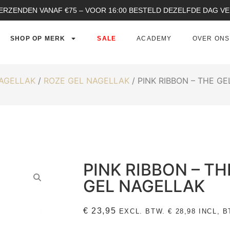
ERZENDEN VANAF €75 – VOOR 16:00 BESTELD DEZELFDE DAG 
SHOP OP MERK
SALE
ACADEMY
OVER ONS
NAGELLAK
/
ROZE GEL NAGELLAK
/ PINK RIBBON – THE G
PINK RIBBON – T
GEL NAGELLAK
€
23,95
EXCL. BTW.
€
28,98
INCL, B