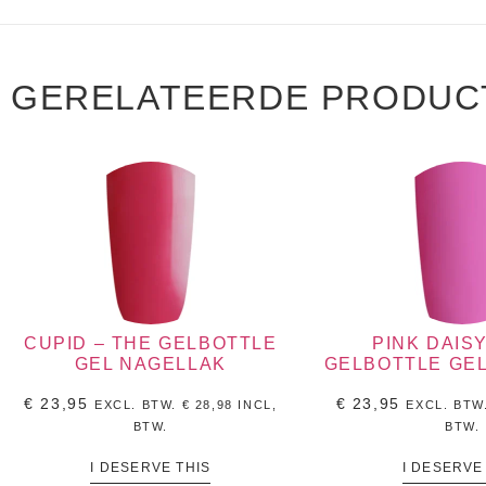
GERELATEERDE PRODUC
CUPID – THE GELBOTTLE
PINK DAISY
GEL NAGELLAK
GELBOTTLE GE
€
23,95
€
23,95
EXCL. BTW.
€
28,98
INCL,
EXCL. BTW
BTW.
BTW.
I DESERVE THIS
I DESERVE