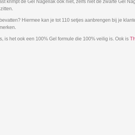
aast krimpt de Gel Nagellak ook niet, zelfs niet de zwarte Gel 
zitten.
 bevatten? Hiermee kan je tot 110 setjes aanbrengen bij je klan
 merken.
 is het ook een 100% Gel formule die 100% veilig is. Ook is
Th