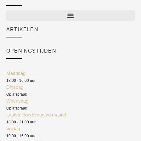
New arrivals
Sale
ARTIKELEN
Cart
Over ons
Checkout
Academy
OPENINGSTIJDEN
Mijn account
Klantenservice
Algemene voorwaarden
Maandag
Blog
13:00 - 16:00 uur
Verzendkosten
Dinsdag
Privacyverklaring
Op afspraak
Woensdag
Herroepingsrecht
Op afspraak
Laatste donderdag vd maand
Klachten
18:00 - 21:00 uur
Vrijdag
10:00 - 16:00 uur