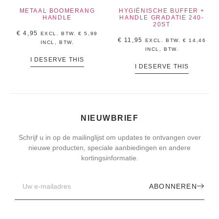
METAAL BOOMERANG
HYGIËNISCHE BUFFER +
HANDLE
HANDLE GRADATIE 240-
20ST
€
4,95
EXCL. BTW.
€
5,99
€
11,95
EXCL. BTW.
€
14,46
INCL, BTW.
INCL, BTW.
I DESERVE THIS
I DESERVE THIS
NIEUWBRIEF
Schrijf u in op de mailinglijst om updates te ontvangen over
nieuwe producten, speciale aanbiedingen en andere
kortingsinformatie.
ABONNEREN