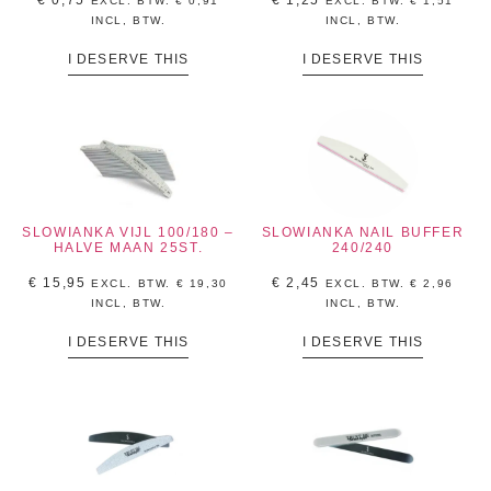
€
0,75
€
1,25
EXCL. BTW.
€
0,91
EXCL. BTW.
€
1,51
INCL, BTW.
INCL, BTW.
I DESERVE THIS
I DESERVE THIS
SLOWIANKA VIJL 100/180 –
SLOWIANKA NAIL BUFFER
HALVE MAAN 25ST.
240/240
€
15,95
€
2,45
EXCL. BTW.
€
19,30
EXCL. BTW.
€
2,96
INCL, BTW.
INCL, BTW.
I DESERVE THIS
I DESERVE THIS