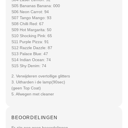
S05 Bananas Banana: 000
S06 Neon Carrot: 94
S07 Tango Mango: 93
S08 Chilli Red: 67
S09 Hot Margarita: 50
S10 Shocking Pink: 65
S11 Purple Pizza: 91
S12 Razzle Dazzle: 87
S13 Palace Blue: 47
S14 Indian Ocean: 74
S15 Shy Denim: 74
2. Verwijderen overtollige glitters
3. Uitharden i de lamp(90sec)
(geen Top Coat)
5. Afwegen met cleaner
BEOORDELINGEN
Er zijn nog geen beoordelingen.