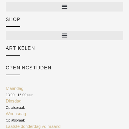
SHOP
Shop
New arrivals
Sale
ARTIKELEN
Cart
Over ons
Checkout
Academy
OPENINGSTIJDEN
Mijn account
Klantenservice
Algemene voorwaarden
Maandag
Blog
13:00 - 16:00 uur
Verzendkosten
Dinsdag
Privacyverklaring
Op afspraak
Woensdag
Herroepingsrecht
Op afspraak
Laatste donderdag vd maand