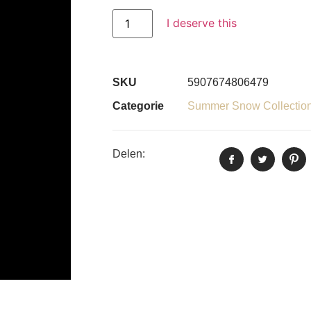
I deserve this
SKU
5907674806479
Categorie
Summer Snow Collectio
Delen: