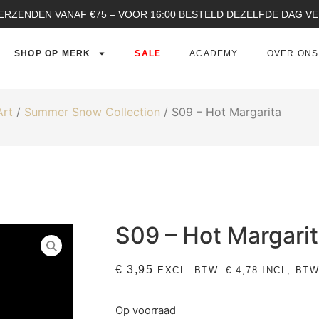
ERZENDEN VANAF €75 – VOOR 16:00 BESTELD DEZELFDE DAG 
SHOP OP MERK
SALE
ACADEMY
OVER ONS
Art
/
Summer Snow Collection
/ S09 – Hot Margarita
S09 – Hot Margari
€
3,95
EXCL. BTW.
€
4,78
INCL, BTW
Op voorraad