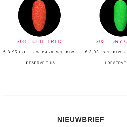
S08 – CHILLI RED
S03 – DRY
€
3,95
€
3,95
EXCL. BTW.
€
4,78
INCL, BTW.
EXCL. BTW.
€
I DESERVE THIS
I DESERVE
NIEUWBRIEF