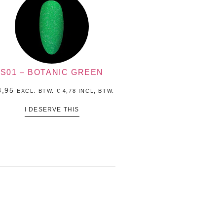
S01 – BOTANIC GREEN
,95
EXCL. BTW.
€
4,78
INCL, BTW.
I DESERVE THIS