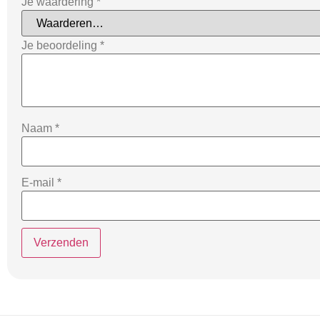
Je waardering
*
Je beoordeling
*
Naam
*
E-mail
*