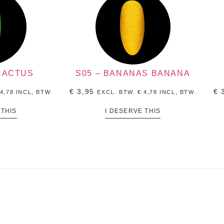
 CACTUS
S05 – BANANAS BANANA
€
3,95
€
3
4,78
INCL, BTW.
EXCL. BTW.
€
4,78
INCL, BTW.
 THIS
I DESERVE THIS