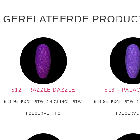
GERELATEERDE PRODUC
S12 – RAZZLE DAZZLE
S13 – PALA
€
3,95
€
3,95
EXCL. BTW.
€
4,78
INCL, BTW.
EXCL. BTW.
€
I DESERVE THIS
I DESERVE