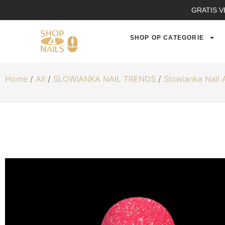
GRATIS V
SHOP OP CATEGORIE
Home
/
All
/
SLOWIANKA NAIL TRENDS
/
Slowianka Nail 