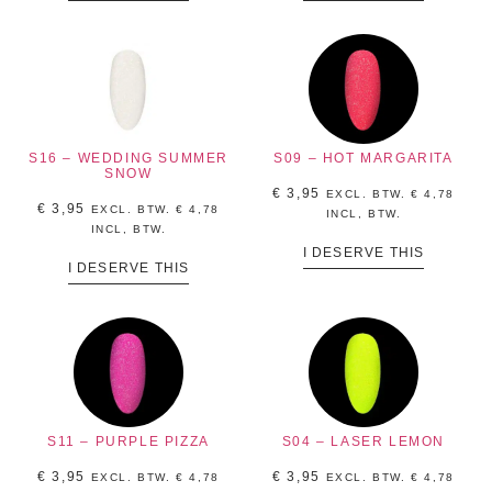
S16 – WEDDING SUMMER
S09 – HOT MARGARITA
SNOW
€
3,95
EXCL. BTW.
€
4,78
€
3,95
EXCL. BTW.
€
4,78
INCL, BTW.
INCL, BTW.
I DESERVE THIS
I DESERVE THIS
S11 – PURPLE PIZZA
S04 – LASER LEMON
€
3,95
€
3,95
EXCL. BTW.
€
4,78
EXCL. BTW.
€
4,78