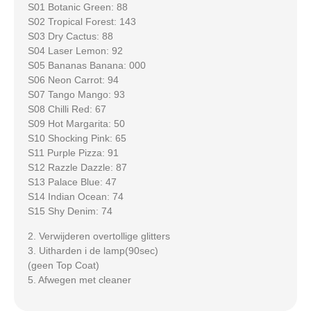
S01 Botanic Green: 88
S02 Tropical Forest: 143
S03 Dry Cactus: 88
S04 Laser Lemon: 92
S05 Bananas Banana: 000
S06 Neon Carrot: 94
S07 Tango Mango: 93
S08 Chilli Red: 67
S09 Hot Margarita: 50
S10 Shocking Pink: 65
S11 Purple Pizza: 91
S12 Razzle Dazzle: 87
S13 Palace Blue: 47
S14 Indian Ocean: 74
S15 Shy Denim: 74
2. Verwijderen overtollige glitters
3. Uitharden i de lamp(90sec)
(geen Top Coat)
5. Afwegen met cleaner