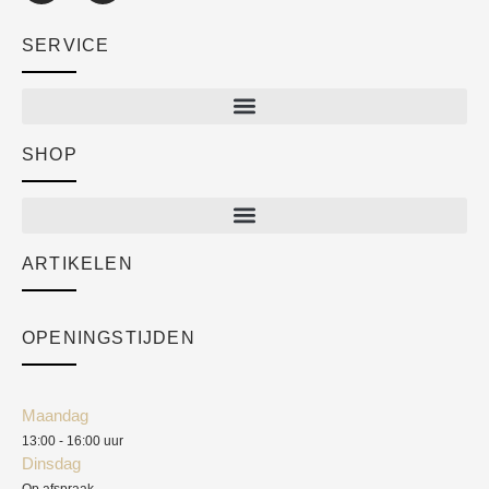
SERVICE
SHOP
Shop
New arrivals
Sale
ARTIKELEN
Cart
Over ons
Checkout
Academy
OPENINGSTIJDEN
Mijn account
Klantenservice
Algemene voorwaarden
Maandag
Blog
13:00 - 16:00 uur
Verzendkosten
Dinsdag
Privacyverklaring
Op afspraak