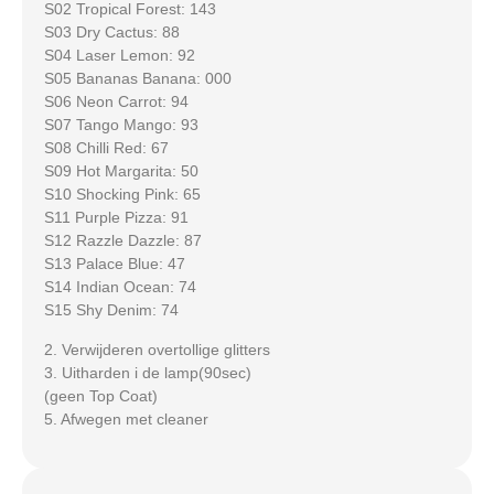
S02 Tropical Forest: 143
S03 Dry Cactus: 88
S04 Laser Lemon: 92
S05 Bananas Banana: 000
S06 Neon Carrot: 94
S07 Tango Mango: 93
S08 Chilli Red: 67
S09 Hot Margarita: 50
S10 Shocking Pink: 65
S11 Purple Pizza: 91
S12 Razzle Dazzle: 87
S13 Palace Blue: 47
S14 Indian Ocean: 74
S15 Shy Denim: 74
2. Verwijderen overtollige glitters
3. Uitharden i de lamp(90sec)
(geen Top Coat)
5. Afwegen met cleaner