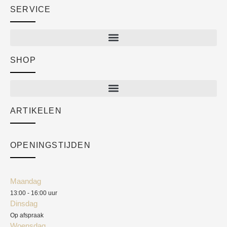
SERVICE
SHOP
Shop
New arrivals
Sale
ARTIKELEN
Cart
Over ons
Checkout
Academy
OPENINGSTIJDEN
Mijn account
Klantenservice
Algemene voorwaarden
Maandag
Blog
13:00 - 16:00 uur
Verzendkosten
Dinsdag
Privacyverklaring
Op afspraak
Woensdag