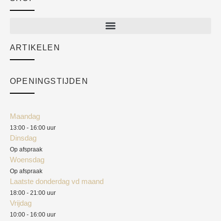
New arrivals
Sale
ARTIKELEN
Cart
Over ons
Checkout
Academy
OPENINGSTIJDEN
Mijn account
Klantenservice
Algemene voorwaarden
Maandag
Blog
13:00 - 16:00 uur
Verzendkosten
Dinsdag
Privacyverklaring
Op afspraak
Woensdag
Herroepingsrecht
Op afspraak
Laatste donderdag vd maand
Klachten
18:00 - 21:00 uur
Vrijdag
10:00 - 16:00 uur