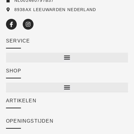
NL002460797B37
8938AX LEEUWARDEN NEDERLAND
SERVICE
SHOP
Shop
New arrivals
Sale
ARTIKELEN
Cart
Over ons
Checkout
Academy
OPENINGSTIJDEN
Mijn account
Klantenservice