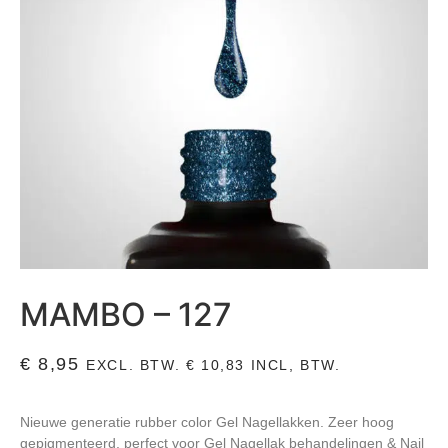
MAMBO – 127
€
8,95
EXCL. BTW.
€
10,83
INCL, BTW.
Nieuwe generatie rubber color Gel Nagellakken. Zeer hoog
gepigmenteerd, perfect voor Gel Nagellak behandelingen & Nail