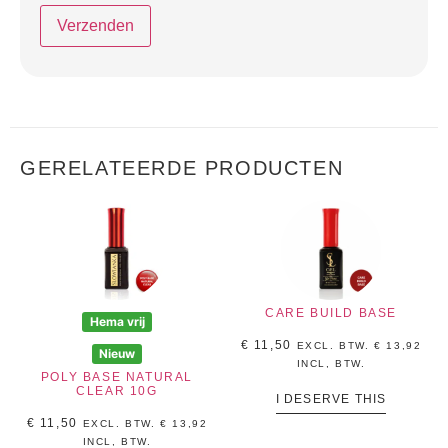
GERELATEERDE PRODUCTEN
CARE BUILD BASE
Hema vrij
€
11,50
EXCL. BTW.
€
13,92
Nieuw
INCL, BTW.
POLY BASE NATURAL
CLEAR 10G
I DESERVE THIS
€
11,50
EXCL. BTW.
€
13,92
INCL, BTW.