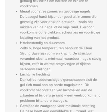
genoeg flexibiliteit om barsten en breken te
voorkomen.
Ideaal voor stresszones en gevoelige nagels
De basegel hardt bijzonder goed uit in zones die
gevoelig zijn voor druk en breuken – zoals het
midden van de nagel of de vrije rand. Hierdoor
voorkom je doffe plekken, scheurtjes en voortijdige
loslating van het product.
Hittebestendig en duurzaam
Zelfs bij hoge temperaturen behoudt de Clear
Strong Base zijn vorm en kracht. De structuur
verandert slechts minimaal, waardoor nagels stevig
blijven, zelfs in warme omgevingen of tijdens
seizoenwisselingen.
Luchtvrije hechting
Dankzij de rubberachtige eigenschappen sluit de
gel zich mooi aan op harde nagelplaten. Dit
voorkomt het ontstaan van luchtbellen aan de
zijkanten of bij de vrije rand – een veelvoorkomend
probleem bij andere basegels.
Gemiddelde zuurgraad voor maximale hechting
De base heeft een gemiddelde zuurgraad, wat