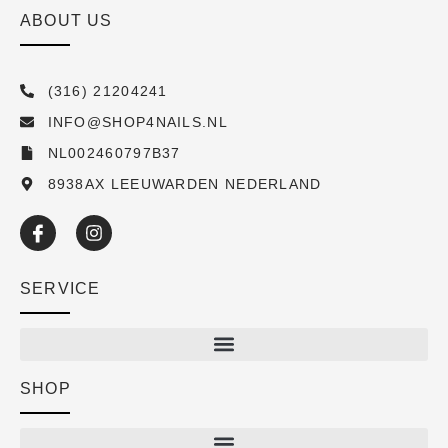
ABOUT US
(316) 21204241
INFO@SHOP4NAILS.NL
NL002460797B37
8938AX LEEUWARDEN NEDERLAND
SERVICE
SHOP
Shop
New arrivals