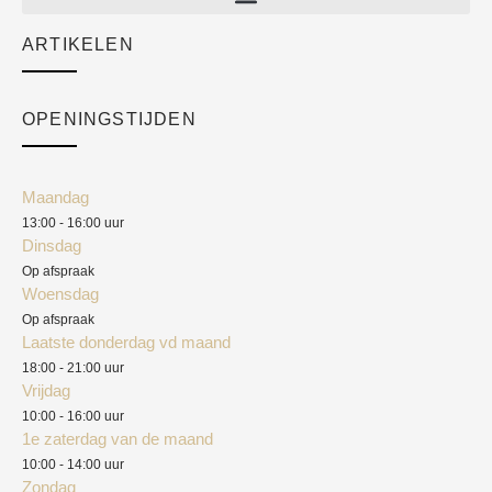
Sale
ARTIKELEN
Cart
Over ons
Checkout
Academy
OPENINGSTIJDEN
Mijn account
Klantenservice
Algemene voorwaarden
Maandag
Blog
13:00 - 16:00 uur
Verzendkosten
Dinsdag
Privacyverklaring
Op afspraak
Woensdag
Herroepingsrecht
Op afspraak
Laatste donderdag vd maand
Klachten
18:00 - 21:00 uur
Vrijdag
10:00 - 16:00 uur
1e zaterdag van de maand
10:00 - 14:00 uur
Zondag