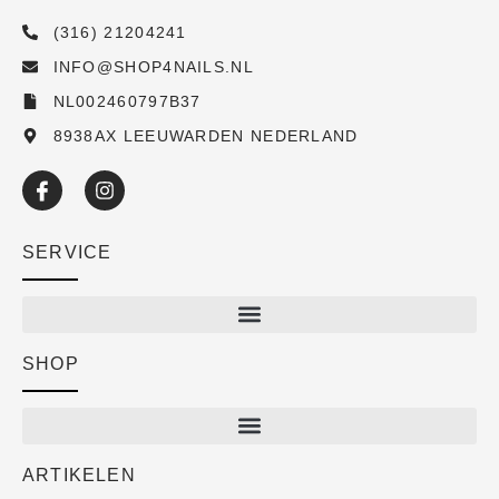
(316) 21204241
INFO@SHOP4NAILS.NL
NL002460797B37
8938AX LEEUWARDEN NEDERLAND
SERVICE
SHOP
Shop
New arrivals
Sale
ARTIKELEN
Cart