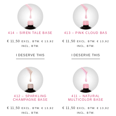
414 – SIREN TALE BASE
413 – PINK CLOUD BAS
€
11,50
€
11,50
EXCL. BTW.
€
13,92
EXCL. BTW.
€
13,92
INCL, BTW.
INCL, BTW.
I DESERVE THIS
I DESERVE THIS
412 – SPARKLING
411 – NATURAL
CHAMPAGNE BASE
MULTICOLOR BASE
€
11,50
€
11,50
EXCL. BTW.
€
13,92
EXCL. BTW.
€
13,92
INCL, BTW.
INCL, BTW.