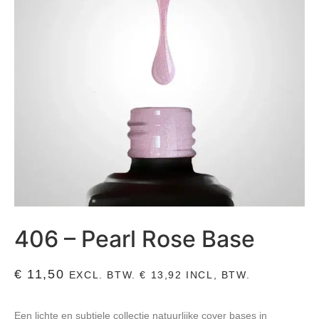
406 – Pearl Rose Base
€
11,50
EXCL. BTW.
€
13,92
INCL, BTW.
Een lichte en subtiele collectie natuurlijke cover bases in