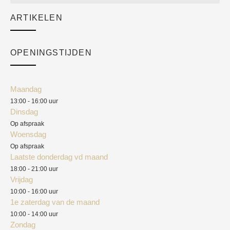
Sale
ARTIKELEN
Cart
Over ons
Checkout
Academy
OPENINGSTIJDEN
Mijn account
Klantenservice
Algemene voorwaarden
Maandag
Blog
13:00 - 16:00 uur
Verzendkosten
Dinsdag
Privacyverklaring
Op afspraak
Woensdag
Herroepingsrecht
Op afspraak
Laatste donderdag vd maand
Klachten
18:00 - 21:00 uur
Vrijdag
10:00 - 16:00 uur
1e zaterdag van de maand
10:00 - 14:00 uur
Zondag