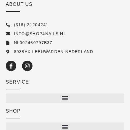
ABOUT US
(316) 21204241
INFO@SHOP4NAILS.NL
NL002460797B37
8938AX LEEUWARDEN NEDERLAND
SERVICE
SHOP
Shop
New arrivals