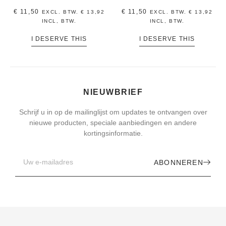
€
11,50
€
11,50
EXCL. BTW.
€
13,92
EXCL. BTW.
€
13,92
INCL, BTW.
INCL, BTW.
I DESERVE THIS
I DESERVE THIS
NIEUWBRIEF
Schrijf u in op de mailinglijst om updates te ontvangen over
nieuwe producten, speciale aanbiedingen en andere
kortingsinformatie.
ABONNEREN