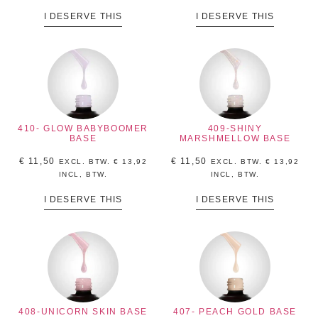
I DESERVE THIS
I DESERVE THIS
410- GLOW BABYBOOMER
409-SHINY
BASE
MARSHMELLOW BASE
€
11,50
€
11,50
EXCL. BTW.
€
13,92
EXCL. BTW.
€
13,92
INCL, BTW.
INCL, BTW.
I DESERVE THIS
I DESERVE THIS
408-UNICORN SKIN BASE
407- PEACH GOLD BASE