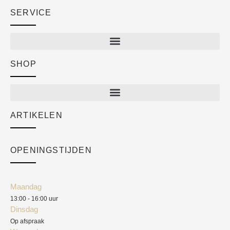
SERVICE
SHOP
Shop
New arrivals
Sale
ARTIKELEN
Cart
Over ons
Checkout
Academy
OPENINGSTIJDEN
Mijn account
Klantenservice
Algemene voorwaarden
Maandag
Blog
13:00 - 16:00 uur
Verzendkosten
Dinsdag
Privacyverklaring
Op afspraak