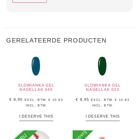
GERELATEERDE PRODUCTEN
SLOWIANKA GEL
SLOWIANKA GEL
NAGELLAK 045
NAGELLAK 033
€
8,95
€
8,95
EXCL. BTW.
€
10,83
EXCL. BTW.
€
10,83
INCL, BTW.
INCL, BTW.
I DESERVE THIS
I DESERVE THIS
tpovrij