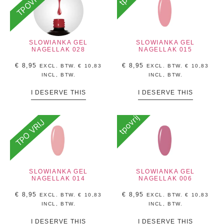
TPOVRIJ
SLOWIANKA GEL
SLOWIANKA GEL
NAGELLAK 028
NAGELLAK 015
€
8,95
€
8,95
EXCL. BTW.
€
10,83
EXCL. BTW.
€
10,83
INCL, BTW.
INCL, BTW.
I DESERVE THIS
I DESERVE THIS
tpovrij
TPO VRIJ
SLOWIANKA GEL
SLOWIANKA GEL
NAGELLAK 014
NAGELLAK 006
€
8,95
€
8,95
EXCL. BTW.
€
10,83
EXCL. BTW.
€
10,83
INCL, BTW.
INCL, BTW.
I DESERVE THIS
I DESERVE THIS