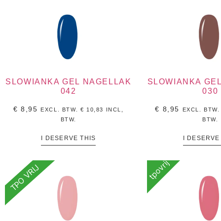
SLOWIANKA GEL NAGELLAK
SLOWIANKA GE
042
030
€
8,95
€
8,95
EXCL. BTW.
€
10,83
INCL,
EXCL. BTW
BTW.
BTW.
I DESERVE THIS
I DESERVE
tpovrij
TPO VRIJ