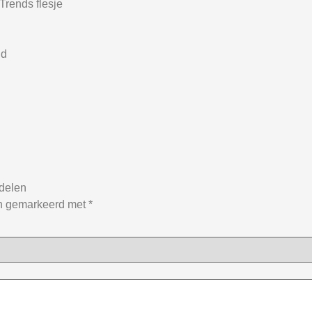
rends flesje
nd
delen
jn gemarkeerd met
*