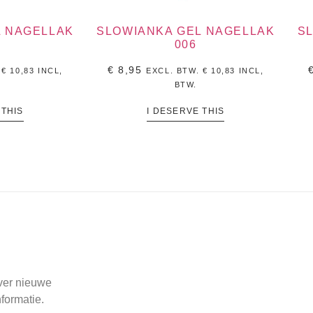
L NAGELLAK
SLOWIANKA GEL NAGELLAK
S
006
€
8,95
.
€
10,83
INCL,
EXCL. BTW.
€
10,83
INCL,
BTW.
 THIS
I DESERVE THIS
over nieuwe
formatie.