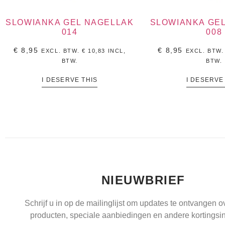
SLOWIANKA GEL NAGELLAK
SLOWIANKA GE
014
008
€
8,95
€
8,95
EXCL. BTW.
€
10,83
INCL,
EXCL. BTW
BTW.
BTW.
I DESERVE THIS
I DESERVE
NIEUWBRIEF
Schrijf u in op de mailinglijst om updates te ontvangen 
producten, speciale aanbiedingen en andere kortingsin