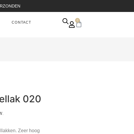
VERZONDEN
0
CONTACT
ellak 020
W.
llakken. Zeer hoog