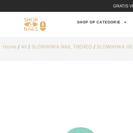
GRATIS V
SHOP OP CATEGORIE
Home
/
All
/
SLOWIANKA NAIL TRENDS
/
SLOWIANKA GE