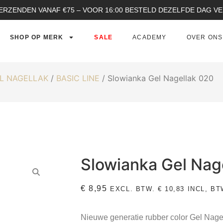
ERZENDEN VANAF €75 – VOOR 16:00 BESTELD DEZELFDE DAG 
SHOP OP MERK
SALE
ACADEMY
OVER ONS
L NAGELLAK
/
BASIC LINE
/ Slowianka Gel Nagellak 020
Slowianka Gel Nag
€
8,95
EXCL. BTW.
€
10,83
INCL, BT
Nieuwe generatie rubber color Gel Nage