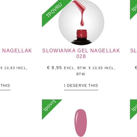
tpo
TPOVRIJ
L NAGELLAK
SLOWIANKA GEL NAGELLAK
S
028
€
8,95
.
€
10,83
INCL,
EXCL. BTW.
€
10,83
INCL,
BTW.
 THIS
I DESERVE THIS
tpovrij
tpo