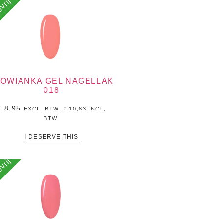
vrij
LOWIANKA GEL NAGELLAK
018
€
8,95
EXCL. BTW.
€
10,83
INCL,
BTW.
I DESERVE THIS
vrij