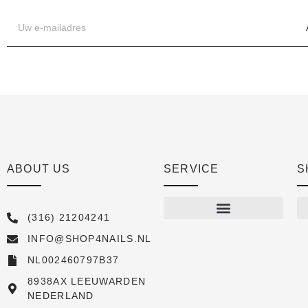
ABOUT US
SERVICE
S
(316) 21204241
INFO@SHOP4NAILS.NL
Shop
NL002460797B37
New arrivals
8938AX LEEUWARDEN
NEDERLAND
Sale