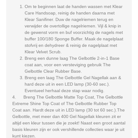
Om te beginnen laat de handen wassen met Klear
Care Handsoap, reinig de handen daarna met
Klear Sanifiner. Duw de nagelriemen terug en
verwijder de overtollige nagelriemen. Vijl & knip in
de gewenst vorm en buf voorzichtig de nagels met
buffer 100/180 Sponge Buffer. Maak de nagelplaat
stofvrij en dehydreer & reinig de nagelplaat met
Klear Velvet Scrub.
Breng een dunne laag The Gelbottle 2-in-1 Base
coat aan, voor een versteviging gebruik The
Gelbottle Clear Rubber Base.
Breng een laag The Gelbottle Gel Nagellak aan &
hard deze uit in een LED lamp (30-60 sec.).
Eventueel herhaal deze stap waar nodig.
4. Breng The Gelbottle Matte Top Coat, The Gelbottle
Extreme Shine Top Coat of The Gelbottle Rubber Top
Coat aan. Hardt deze uit in LED lamp (30 tot 60 sec.).The
Gelbottle, met meer dan 400 Gel Nagellak kleuren zit er
altijd een kleur tussen die je zoekt! Naast een groot aantal
basis kleuren zijn er ook vershillende collecties waar je uit
kunt kiezen.