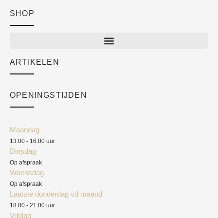
SHOP
Shop
New arrivals
Sale
ARTIKELEN
Cart
Over ons
Checkout
Academy
OPENINGSTIJDEN
Mijn account
Klantenservice
Algemene voorwaarden
Maandag
Blog
13:00 - 16:00 uur
Verzendkosten
Dinsdag
Privacyverklaring
Op afspraak
Woensdag
Herroepingsrecht
Op afspraak
Laatste donderdag vd maand
Klachten
18:00 - 21:00 uur
Vrijdag