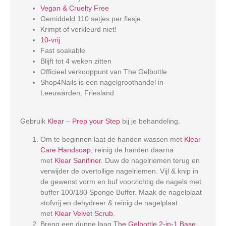
Vegan & Cruelty Free
Gemiddeld 110 setjes per flesje
Krimpt of verkleurd niet!
10-vrij
Fast soakable
Blijft tot 4 weken zitten
Officieel verkooppunt van The Gelbottle
Shop4Nails is een nagelgroothandel in
Leeuwarden, Friesland
Gebruik
Klear – Prep your Step
bij je behandeling.
Om te beginnen laat de handen wassen met
Klear
Care Handsoap
, reinig de handen daarna
met
Klear Sanifiner
. Duw de nagelriemen terug en
verwijder de overtollige nagelriemen. Vijl & knip in
de gewenst vorm en buf voorzichtig de nagels met
buffer 100/180 Sponge Buffer. Maak de nagelplaat
stofvrij en dehydreer & reinig de nagelplaat
met
Klear Velvet Scrub
.
Breng een dunne laag
The Gelbottle 2-in-1 Base