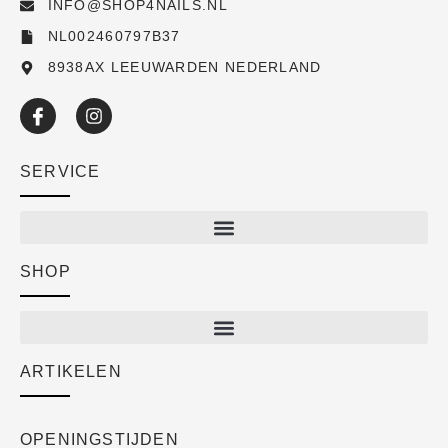
INFO@SHOP4NAILS.NL
NL002460797B37
8938AX LEEUWARDEN NEDERLAND
SERVICE
SHOP
Shop
New arrivals
Sale
ARTIKELEN
Cart
Over ons
Checkout
Academy
OPENINGSTIJDEN