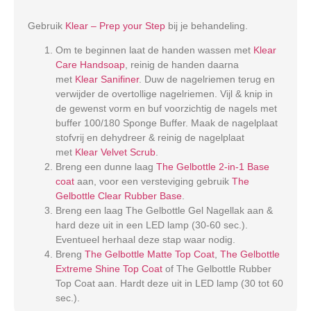
Gebruik
Klear – Prep your Step
bij je behandeling.
Om te beginnen laat de handen wassen met
Klear
Care Handsoap
, reinig de handen daarna
met
Klear Sanifiner
. Duw de nagelriemen terug en
verwijder de overtollige nagelriemen. Vijl & knip in
de gewenst vorm en buf voorzichtig de nagels met
buffer 100/180 Sponge Buffer. Maak de nagelplaat
stofvrij en dehydreer & reinig de nagelplaat
met
Klear Velvet Scrub
.
Breng een dunne laag
The Gelbottle 2-in-1 Base
coat
aan, voor een versteviging gebruik
The
Gelbottle Clear Rubber Base
.
Breng een laag The Gelbottle Gel Nagellak aan &
hard deze uit in een LED lamp (30-60 sec.).
Eventueel herhaal deze stap waar nodig.
Breng
The Gelbottle Matte Top Coat
,
The Gelbottle
Extreme Shine Top Coat
of The Gelbottle Rubber
Top Coat aan. Hardt deze uit in LED lamp (30 tot 60
sec.).