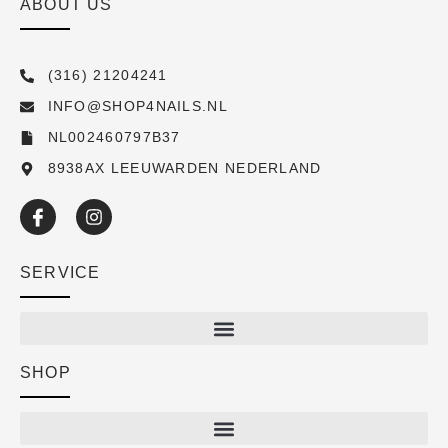
ABOUT US
(316) 21204241
INFO@SHOP4NAILS.NL
NL002460797B37
8938AX LEEUWARDEN NEDERLAND
SERVICE
SHOP
Shop
New arrivals