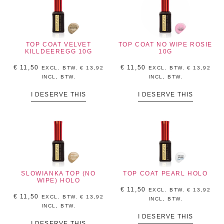
TOP COAT VELVET
TOP COAT NO WIPE ROSIE
KILLDEEREGG 10G
10G
€
11,50
€
11,50
EXCL. BTW.
€
13,92
EXCL. BTW.
€
13,92
INCL, BTW.
INCL, BTW.
I DESERVE THIS
I DESERVE THIS
SLOWIANKA TOP (NO
TOP COAT PEARL HOLO
WIPE) HOLO
€
11,50
EXCL. BTW.
€
13,92
€
11,50
EXCL. BTW.
€
13,92
INCL, BTW.
INCL, BTW.
I DESERVE THIS
I DESERVE THIS