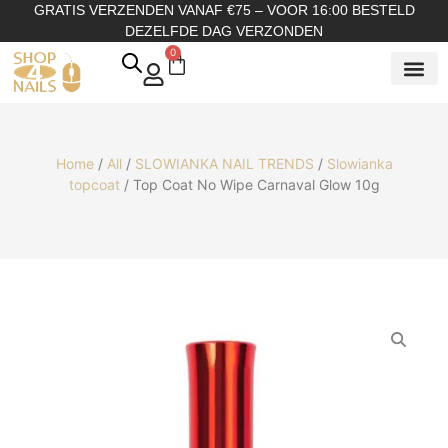
GRATIS VERZENDEN VANAF €75 – VOOR 16:00 BESTELD
DEZELFDE DAG VERZONDEN
0
SHOP OP
SHOP OP ME
OVER ONS
Home
/
All
/
SLOWIANKA NAIL TRENDS
/
Slowianka
topcoat
/ Top Coat No Wipe Carnaval Glow 10g