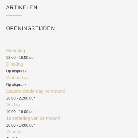
Sale
ARTIKELEN
Cart
Over ons
Checkout
Academy
OPENINGSTIJDEN
Mijn account
Klantenservice
Algemene voorwaarden
Maandag
Blog
13:00 - 16:00 uur
Verzendkosten
Dinsdag
Privacyverklaring
Op afspraak
Woensdag
Herroepingsrecht
Op afspraak
Laatste donderdag vd maand
Klachten
18:00 - 21:00 uur
Vrijdag
10:00 - 16:00 uur
1e zaterdag van de maand
10:00 - 14:00 uur
Zondag