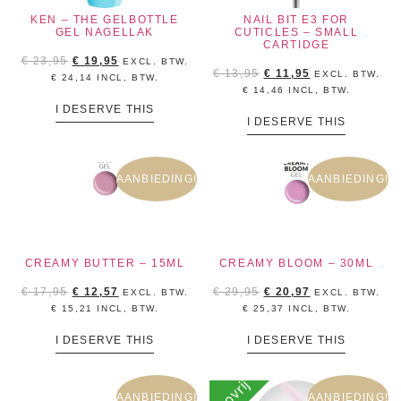
KEN – THE GELBOTTLE
NAIL BIT E3 FOR
GEL NAGELLAK
CUTICLES – SMALL
CARTIDGE
€
23,95
€
19,95
EXCL. BTW.
€
13,95
€
11,95
EXCL. BTW.
€
24,14
INCL, BTW.
€
14,46
INCL, BTW.
I DESERVE THIS
I DESERVE THIS
AANBIEDING!
AANBIEDING!
CREAMY BUTTER – 15ML
CREAMY BLOOM – 30ML
€
17,95
€
12,57
€
29,95
€
20,97
EXCL. BTW.
EXCL. BTW.
€
15,21
INCL, BTW.
€
25,37
INCL, BTW.
I DESERVE THIS
I DESERVE THIS
tpovrij
AANBIEDING!
AANBIEDING!